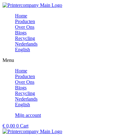
Ga
naar
Home
de
Producten
inhoud
Over Ons
Blogs
Recycling
Nederlands
English
Menu
Home
Producten
Over Ons
Blogs
Recycling
Nederlands
English
Mijn account
€
0,00
0
Cart