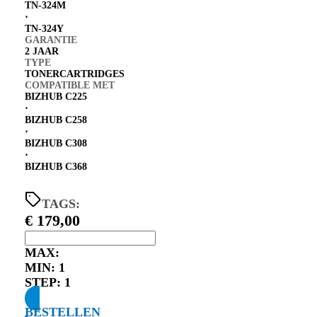
TN-324M
⋅
TN-324Y
GARANTIE
2 JAAR
TYPE
TONERCARTRIDGES
COMPATIBLE MET
BIZHUB C225
⋅
BIZHUB C258
⋅
BIZHUB C308
⋅
BIZHUB C368
TAGS:
€
179,00
MAX:
MIN:
1
STEP:
1
BESTELLEN