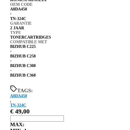
OEM CODE
A8DA450
⋅
TN-324C
GARANTIE
2 JAAR
TYPE
TONERCARTRIDGES
COMPATIBLE MET
BIZHUB C225
⋅
BIZHUB C258
⋅
BIZHUB C308
⋅
BIZHUB C368
TAGS:
A8DA450
,
TN-324C
€
49,00
MAX: