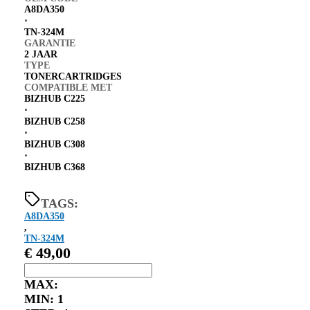
A8DA350
⋅
TN-324M
GARANTIE
2 JAAR
TYPE
TONERCARTRIDGES
COMPATIBLE MET
BIZHUB C225
⋅
BIZHUB C258
⋅
BIZHUB C308
⋅
BIZHUB C368
TAGS:
A8DA350
,
TN-324M
€
49,00
MAX:
MIN:
1