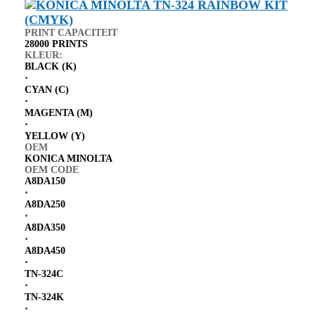
PRINT CAPACITEIT
28000 PRINTS
KLEUR:
BLACK (K)
⋅
CYAN (C)
⋅
MAGENTA (M)
⋅
YELLOW (Y)
OEM
KONICA MINOLTA
OEM CODE
A8DA150
⋅
A8DA250
⋅
A8DA350
⋅
A8DA450
⋅
TN-324C
⋅
TN-324K
⋅