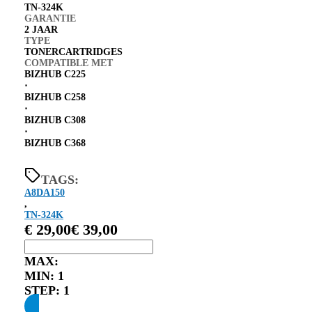
TN-324K
GARANTIE
2 JAAR
TYPE
TONERCARTRIDGES
COMPATIBLE MET
BIZHUB C225
⋅
BIZHUB C258
⋅
BIZHUB C308
⋅
BIZHUB C368
TAGS:
A8DA150
,
TN-324K
€
29,00
€
39,00
MAX:
MIN:
1
STEP:
1