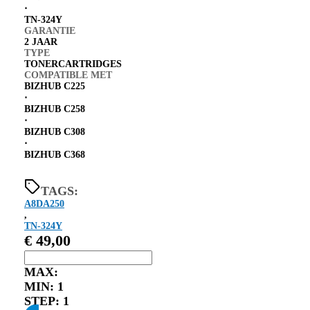
⋅
TN-324Y
GARANTIE
2 JAAR
TYPE
TONERCARTRIDGES
COMPATIBLE MET
BIZHUB C225
⋅
BIZHUB C258
⋅
BIZHUB C308
⋅
BIZHUB C368
TAGS:
A8DA250
,
TN-324Y
€
49,00
MAX:
MIN:
1
STEP:
1