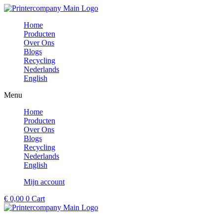
Ga
naar
Home
de
Producten
inhoud
Over Ons
Blogs
Recycling
Nederlands
English
Menu
Home
Producten
Over Ons
Blogs
Recycling
Nederlands
English
Mijn account
€
0,00
0
Cart