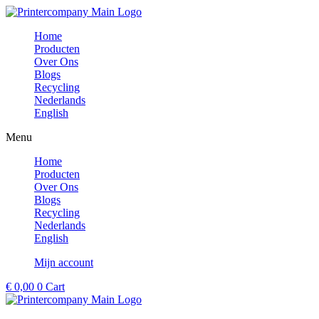
Ga
naar
Home
de
Producten
inhoud
Over Ons
Blogs
Recycling
Nederlands
English
Menu
Home
Producten
Over Ons
Blogs
Recycling
Nederlands
English
Mijn account
€
0,00
0
Cart