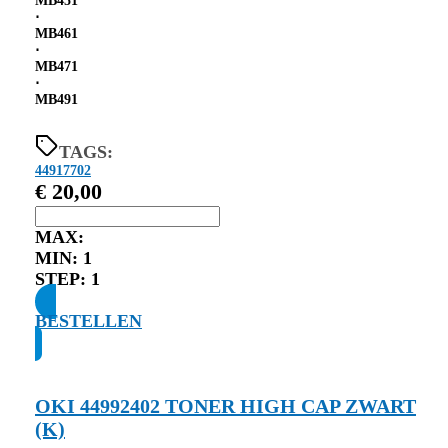
MB451
⋅
MB461
⋅
MB471
⋅
MB491
TAGS:
44917702
€
20,00
MAX:
MIN:
1
STEP:
1
BESTELLEN
OKI 44992402 TONER HIGH CAP ZWART
(K)