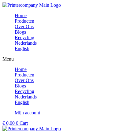
Ga
naar
Home
de
Producten
inhoud
Over Ons
Blogs
Recycling
Nederlands
English
Menu
Home
Producten
Over Ons
Blogs
Recycling
Nederlands
English
Mijn account
€
0,00
0
Cart