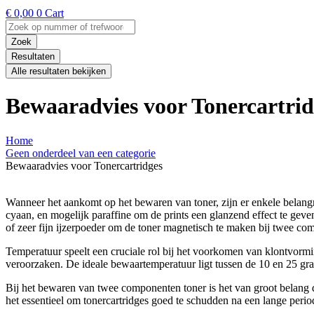
€
0,00
0
Cart
Search
...
Zoek
Resultaten
Alle resultaten bekijken
Bewaaradvies voor Tonercartrid
Home
Geen onderdeel van een categorie
Bewaaradvies voor Tonercartridges
Wanneer het aankomt op het bewaren van toner, zijn er enkele belangr
cyaan, en mogelijk paraffine om de prints een glanzend effect te ge
of zeer fijn ijzerpoeder om de toner magnetisch te maken bij twee co
Temperatuur speelt een cruciale rol bij het voorkomen van klontvormi
veroorzaken. De ideale bewaartemperatuur ligt tussen de 10 en 25 gra
Bij het bewaren van twee componenten toner is het van groot belang d
het essentieel om tonercartridges goed te schudden na een lange periode 