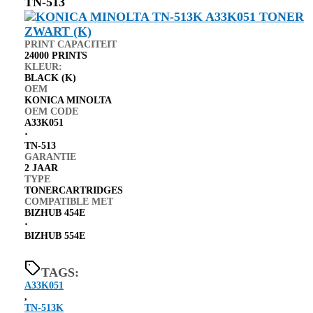
TN-513
PRINT CAPACITEIT
24000 PRINTS
KLEUR:
BLACK (K)
OEM
KONICA MINOLTA
OEM CODE
A33K051
⋅
TN-513
GARANTIE
2 JAAR
TYPE
TONERCARTRIDGES
COMPATIBLE MET
BIZHUB 454E
⋅
BIZHUB 554E
TAGS:
A33K051
,
TN-513K