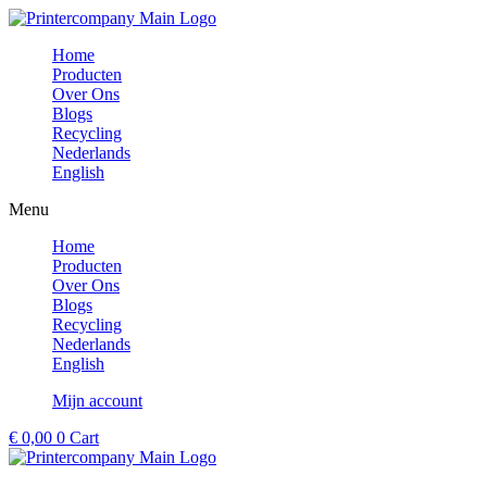
Ga
naar
Home
de
Producten
inhoud
Over Ons
Blogs
Recycling
Nederlands
English
Menu
Home
Producten
Over Ons
Blogs
Recycling
Nederlands
English
Mijn account
€
0,00
0
Cart