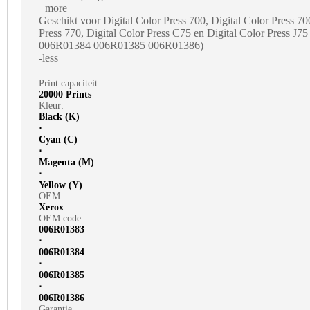
+more
Geschikt voor Digital Color Press 700, Digital Color Press 700
Press 770, Digital Color Press C75 en Digital Color Press J
006R01384 006R01385 006R01386)
-less
Print capaciteit
20000 Prints
Kleur:
Black (K)
⋅
Cyan (C)
⋅
Magenta (M)
⋅
Yellow (Y)
OEM
Xerox
OEM code
006R01383
⋅
006R01384
⋅
006R01385
⋅
006R01386
Garantie