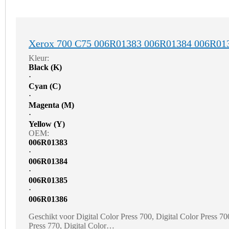
Xerox 700 C75 006R01383 006R01384 006R01
Kleur:
Black (K)
⋅
Cyan (C)
⋅
Magenta (M)
⋅
Yellow (Y)
OEM:
006R01383
⋅
006R01384
⋅
006R01385
⋅
006R01386
Geschikt voor Digital Color Press 700, Digital Color Press 700
Press 770, Digital Color…