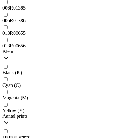
006R01385
006R01386
013R00655
013R00656
Kleur
Black (K)
Cyan (C)
Magenta (M)
Yellow (Y)
Aantal prints
100000 Prints