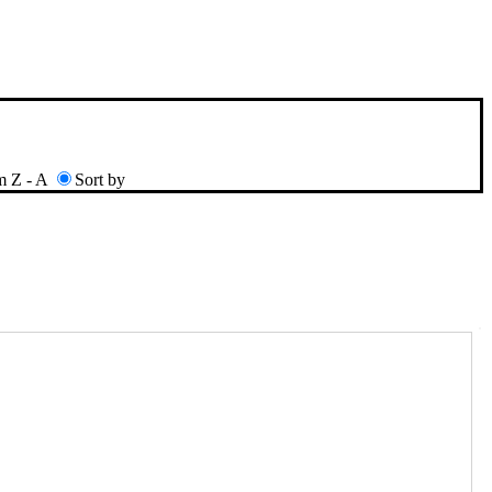
m Z - A
Sort by