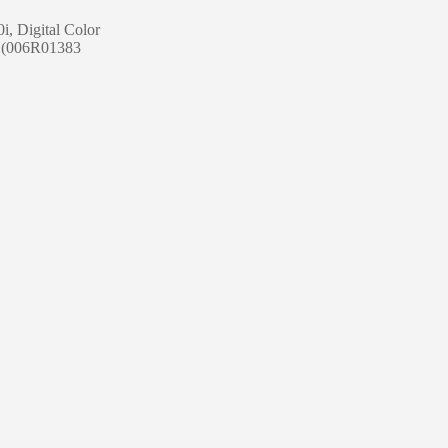
i, Digital Color
75 (006R01383