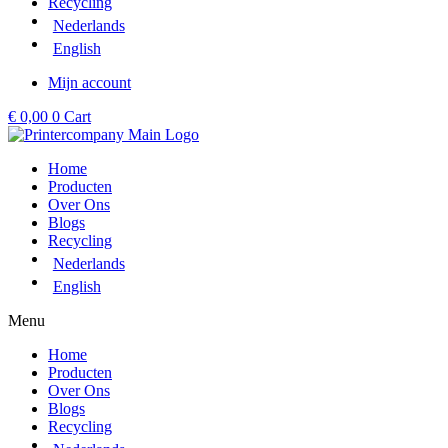
Recycling
Nederlands
English
Mijn account
€
0,00
0
Cart
Home
Producten
Over Ons
Blogs
Recycling
Nederlands
English
Menu
Home
Producten
Over Ons
Blogs
Recycling