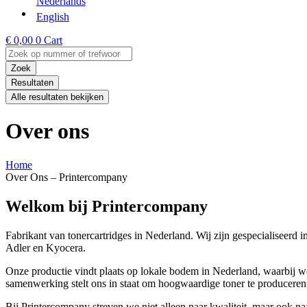
Nederlands
English
€
0,00
0
Cart
Search
...
Zoek
Resultaten
Alle resultaten bekijken
Over ons
Home
Over Ons – Printercompany
Welkom bij Printercompany
Fabrikant van tonercartridges in Nederland. Wij zijn gespecialiseer
Adler en Kyocera.
Onze productie vindt plaats op lokale bodem in Nederland, waarbij
samenwerking stelt ons in staat om hoogwaardige toner te produceren 
Bij Printercompany streven we niet alleen naar kwaliteit, maar ook na