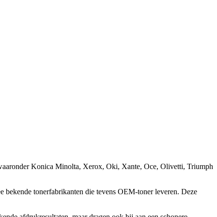
 waaronder Konica Minolta, Xerox, Oki, Xante, Oce, Olivetti, Triumph
e bekende tonerfabrikanten die tevens OEM-toner leveren. Deze
ekende afdrukresultaten, maar dragen ook bij aan een schonere,