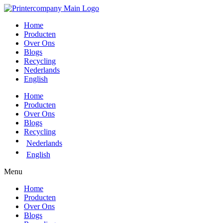
Ga
naar
Home
de
Producten
inhoud
Over Ons
Blogs
Recycling
Nederlands
English
Home
Producten
Over Ons
Blogs
Recycling
Nederlands
English
Menu
Home
Producten
Over Ons
Blogs