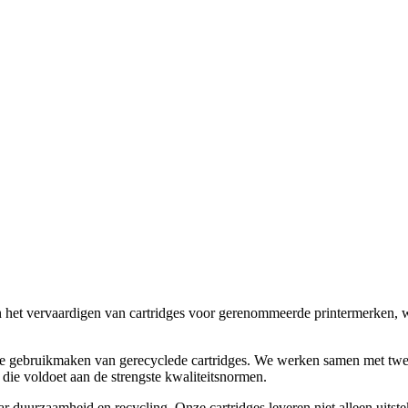
d in het vervaardigen van cartridges voor gerenommeerde printermerken,
 we gebruikmaken van gerecyclede cartridges. We werken samen met twe
die voldoet aan de strengste kwaliteitsnormen.
ar duurzaamheid en recycling. Onze cartridges leveren niet alleen uitst