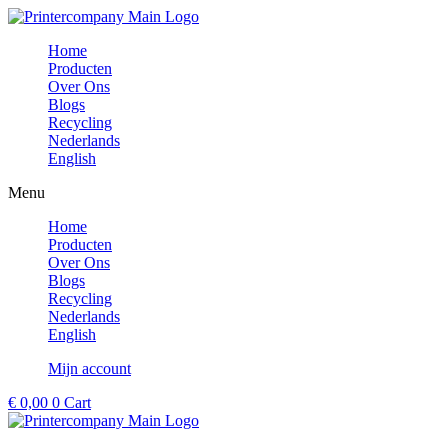
Ga
naar
Home
de
Producten
inhoud
Over Ons
Blogs
Recycling
Nederlands
English
Menu
Home
Producten
Over Ons
Blogs
Recycling
Nederlands
English
Mijn account
€
0,00
0
Cart