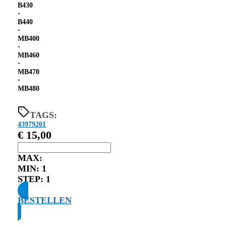
B430
⋅
B440
⋅
MB400
⋅
MB460
⋅
MB470
⋅
MB480
TAGS:
43979201
€
15,00
MAX:
MIN:
1
STEP:
1
BESTELLEN