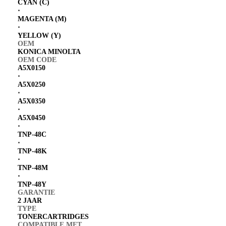
CYAN (C)
⋅
MAGENTA (M)
⋅
YELLOW (Y)
OEM
KONICA MINOLTA
OEM CODE
A5X0150
⋅
A5X0250
⋅
A5X0350
⋅
A5X0450
⋅
TNP-48C
⋅
TNP-48K
⋅
TNP-48M
⋅
TNP-48Y
GARANTIE
2 JAAR
TYPE
TONERCARTRIDGES
COMPATIBLE MET