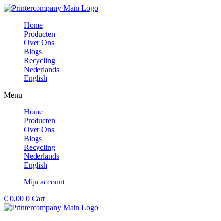
Ga
naar
Home
de
Producten
inhoud
Over Ons
Blogs
Recycling
Nederlands
English
Menu
Home
Producten
Over Ons
Blogs
Recycling
Nederlands
English
Mijn account
€
0,00
0
Cart