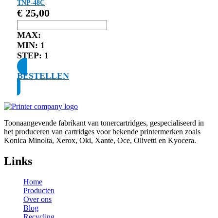
TNP-48C
€
25,00
MAX:
MIN:
1
STEP:
1
BESTELLEN
Toonaangevende fabrikant van tonercartridges, gespecialiseerd in
het produceren van cartridges voor bekende printermerken zoals
Konica Minolta, Xerox, Oki, Xante, Oce, Olivetti en Kyocera.
Links
Home
Producten
Over ons
Blog
Recycling