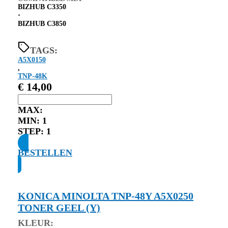
BIZHUB C3350
⋅
BIZHUB C3850
TAGS:
A5X0150
,
TNP-48K
€
14,00
MAX:
MIN:
1
STEP:
1
BESTELLEN
KONICA MINOLTA TNP-48Y A5X0250
TONER GEEL (Y)
KLEUR: