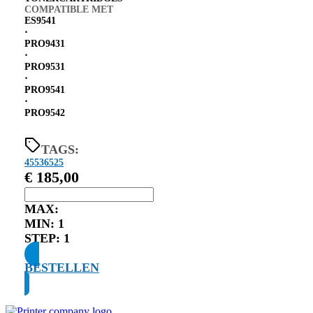
COMPATIBLE MET
ES9541
⋅
PRO9431
⋅
PRO9531
⋅
PRO9541
⋅
PRO9542
TAGS:
45536525
€
185,00
MAX:
MIN:
1
STEP:
1
BESTELLEN