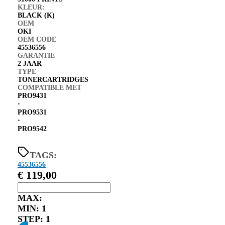
KLEUR:
BLACK (K)
OEM
OKI
OEM CODE
45536556
GARANTIE
2 JAAR
TYPE
TONERCARTRIDGES
COMPATIBLE MET
PRO9431
⋅
PRO9531
⋅
PRO9542
TAGS:
45536556
€
119,00
MAX:
MIN:
1
STEP:
1