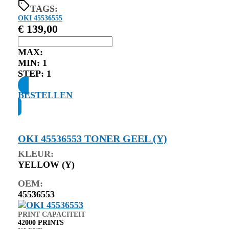
TAGS:
OKI 45536555
€
139,00
MAX:
MIN:
1
STEP:
1
BESTELLEN
OKI 45536553 TONER GEEL (Y)
KLEUR:
YELLOW (Y)
OEM:
45536553
PRINT CAPACITEIT
42000 PRINTS