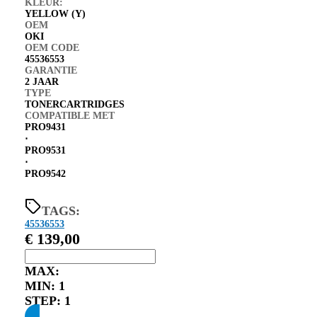
KLEUR:
YELLOW (Y)
OEM
OKI
OEM CODE
45536553
GARANTIE
2 JAAR
TYPE
TONERCARTRIDGES
COMPATIBLE MET
PRO9431
⋅
PRO9531
⋅
PRO9542
TAGS:
45536553
€
139,00
MAX:
MIN:
1
STEP:
1