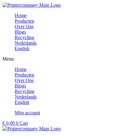
Ga
naar
Home
de
Producten
inhoud
Over Ons
Blogs
Recycling
Nederlands
English
Menu
Home
Producten
Over Ons
Blogs
Recycling
Nederlands
English
Mijn account
€
0,00
0
Cart