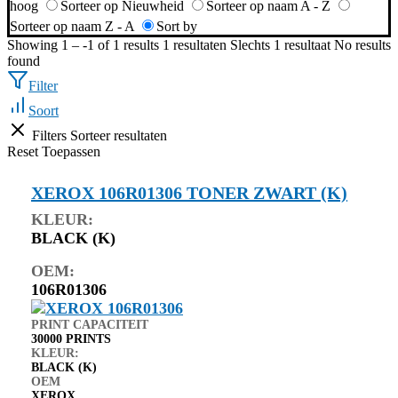
hoog
Sorteer op Nieuwheid
Sorteer op naam A - Z
Sorteer op naam Z - A
Sort by
Showing 1 – -1 of 1 results
1 resultaten
Slechts 1 resultaat
No results
found
Filter
Soort
Filters
Sorteer resultaten
Reset
Toepassen
XEROX 106R01306 TONER ZWART (K)
KLEUR:
BLACK (K)
OEM:
106R01306
PRINT CAPACITEIT
30000 PRINTS
KLEUR:
BLACK (K)
OEM
XEROX