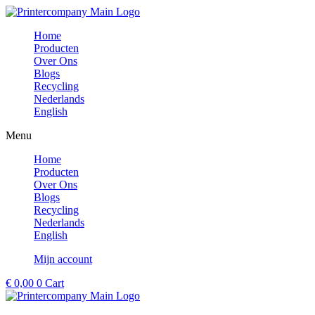
Ga
naar
Home
de
Producten
inhoud
Over Ons
Blogs
Recycling
Nederlands
English
Menu
Home
Producten
Over Ons
Blogs
Recycling
Nederlands
English
Mijn account
€
0,00
0
Cart