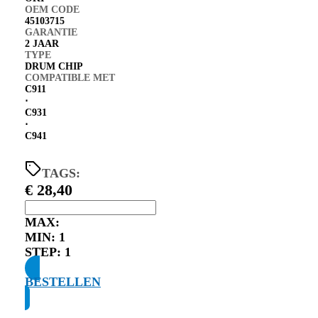
OEM CODE
45103715
GARANTIE
2 JAAR
TYPE
DRUM CHIP
COMPATIBLE MET
C911
⋅
C931
⋅
C941
TAGS:
€
28,40
MAX:
MIN:
1
STEP:
1
BESTELLEN