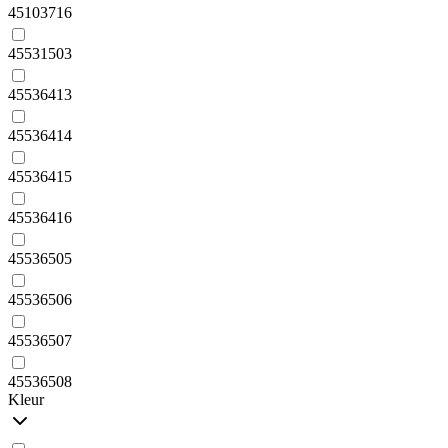
45103716
45531503
45536413
45536414
45536415
45536416
45536505
45536506
45536507
45536508
Kleur