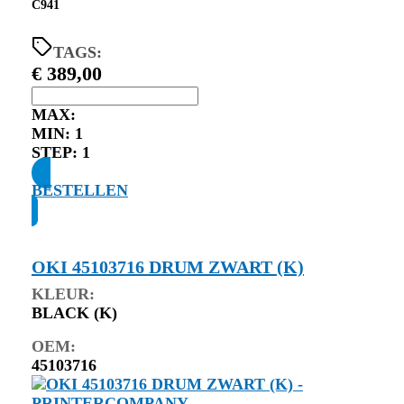
C941
TAGS:
€
389,00
MAX:
MIN:
1
STEP:
1
BESTELLEN
OKI 45103716 DRUM ZWART (K)
KLEUR:
BLACK (K)
OEM:
45103716