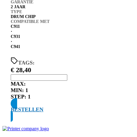
GARANTIE
2 JAAR
TYPE
DRUM CHIP
COMPATIBLE MET
C911
⋅
C931
⋅
C941
TAGS:
€
28,40
MAX:
MIN:
1
STEP:
1
BESTELLEN