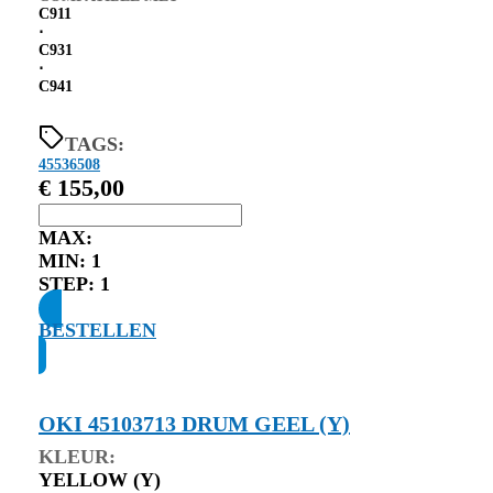
C911
⋅
C931
⋅
C941
TAGS:
45536508
€
155,00
MAX:
MIN:
1
STEP:
1
BESTELLEN
OKI 45103713 DRUM GEEL (Y)
KLEUR:
YELLOW (Y)