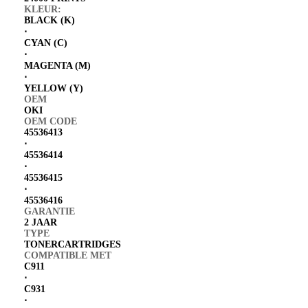
KLEUR:
BLACK (K)
⋅
CYAN (C)
⋅
MAGENTA (M)
⋅
YELLOW (Y)
OEM
OKI
OEM CODE
45536413
⋅
45536414
⋅
45536415
⋅
45536416
GARANTIE
2 JAAR
TYPE
TONERCARTRIDGES
COMPATIBLE MET
C911
⋅
C931
⋅