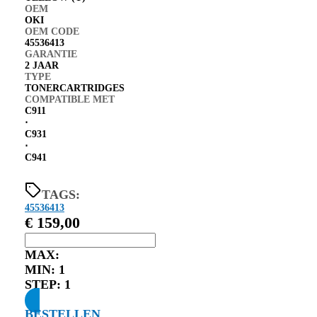
OEM
OKI
OEM CODE
45536413
GARANTIE
2 JAAR
TYPE
TONERCARTRIDGES
COMPATIBLE MET
C911
⋅
C931
⋅
C941
TAGS:
45536413
€
159,00
MAX:
MIN:
1
STEP:
1
BESTELLEN