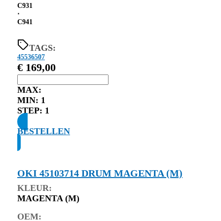
C931
⋅
C941
TAGS:
45536507
€
169,00
MAX:
MIN:
1
STEP:
1
BESTELLEN
OKI 45103714 DRUM MAGENTA (M)
KLEUR:
MAGENTA (M)
OEM: