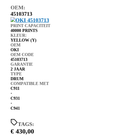
OEM:
45103713
PRINT CAPACITEIT
40000 PRINTS
KLEUR:
YELLOW (Y)
OEM
OKI
OEM CODE
45103713
GARANTIE
2 JAAR
TYPE
DRUM
COMPATIBLE MET
C911
⋅
C931
⋅
C941
TAGS:
€
430,00