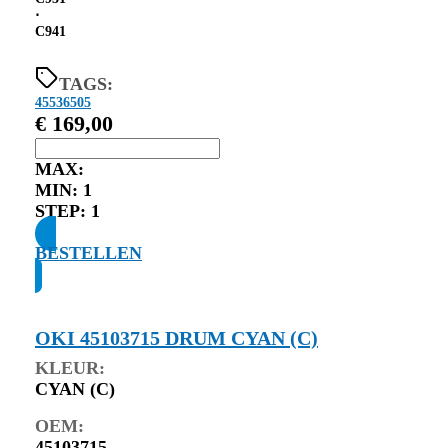
⋅
C941
TAGS:
45536505
€
169,00
MAX:
MIN:
1
STEP:
1
BESTELLEN
OKI 45103715 DRUM CYAN (C)
KLEUR:
CYAN (C)
OEM:
45103715