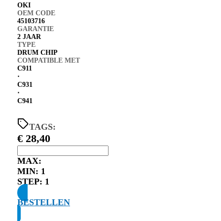
OKI
OEM CODE
45103716
GARANTIE
2 JAAR
TYPE
DRUM CHIP
COMPATIBLE MET
C911
⋅
C931
⋅
C941
TAGS:
€
28,40
MAX:
MIN:
1
STEP:
1
BESTELLEN