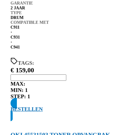
GARANTIE
2 JAAR
TYPE
DRUM
COMPATIBLE MET
C911
⋅
C931
⋅
C941
TAGS:
€
159,00
MAX:
MIN:
1
STEP:
1
BESTELLEN
OKI 45531503 TONER OPVANGBAK