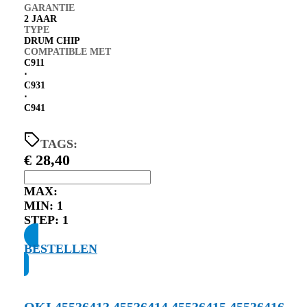
GARANTIE
2 JAAR
TYPE
DRUM CHIP
COMPATIBLE MET
C911
⋅
C931
⋅
C941
TAGS:
€
28,40
MAX:
MIN:
1
STEP:
1
BESTELLEN
OKI 45536413 45536414 45536415 45536416