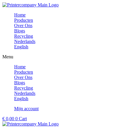
Ga
naar
Home
de
Producten
inhoud
Over Ons
Blogs
Recycling
Nederlands
English
Menu
Home
Producten
Over Ons
Blogs
Recycling
Nederlands
English
Mijn account
€
0,00
0
Cart