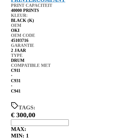
PRINT CAPACITEIT
40000 PRINTS
KLEUR:
BLACK (K)
OEM
OKI
OEM CODE
45103716
GARANTIE
2 JAAR
TYPE
DRUM
COMPATIBLE MET
C911
⋅
C931
⋅
C941
TAGS:
€
300,00
MAX:
MIN:
1