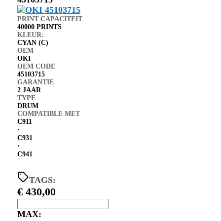
PRINT CAPACITEIT
40000 PRINTS
KLEUR:
CYAN (C)
OEM
OKI
OEM CODE
45103715
GARANTIE
2 JAAR
TYPE
DRUM
COMPATIBLE MET
C911
⋅
C931
⋅
C941
TAGS:
€
430,00
MAX: