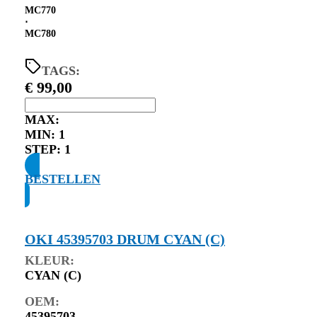
MC770
⋅
MC780
TAGS:
€
99,00
MAX:
MIN:
1
STEP:
1
BESTELLEN
OKI 45395703 DRUM CYAN (C)
KLEUR:
CYAN (C)
OEM:
45395703