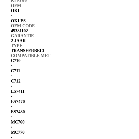
KLEUR:
OEM
OKI
⋅
OKI ES
OEM CODE
45381102
GARANTIE
2 JAAR
TYPE
TRANSFERBELT
COMPATIBLE MET
C710
⋅
C711
⋅
C712
⋅
ES7411
⋅
ES7470
⋅
ES7480
⋅
MC760
⋅
MC770
⋅