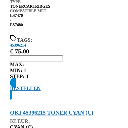
TYPE
TONERCARTRIDGES
COMPATIBLE MET
ES7470
⋅
ES7480
TAGS:
45396214
€
75,00
MAX:
MIN:
1
STEP:
1
BESTELLEN
OKI 45396215 TONER CYAN (C)
KLEUR:
CYAN (C)