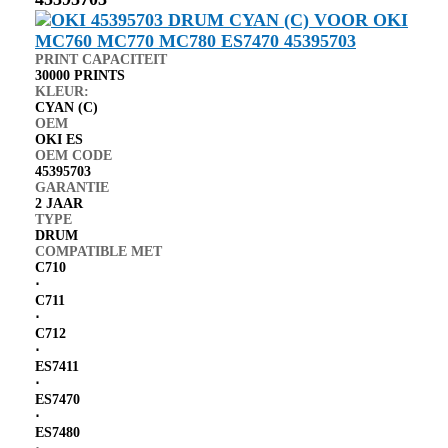
PRINT CAPACITEIT
30000 PRINTS
KLEUR:
CYAN (C)
OEM
OKI ES
OEM CODE
45395703
GARANTIE
2 JAAR
TYPE
DRUM
COMPATIBLE MET
C710
⋅
C711
⋅
C712
⋅
ES7411
⋅
ES7470
⋅
ES7480