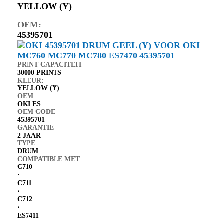
YELLOW (Y)
OEM:
45395701
PRINT CAPACITEIT
30000 PRINTS
KLEUR:
YELLOW (Y)
OEM
OKI ES
OEM CODE
45395701
GARANTIE
2 JAAR
TYPE
DRUM
COMPATIBLE MET
C710
⋅
C711
⋅
C712
⋅
ES7411