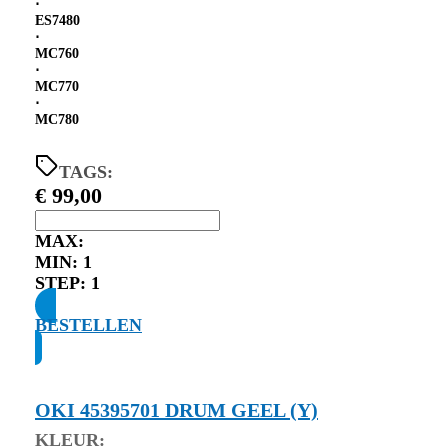
⋅
ES7480
⋅
MC760
⋅
MC770
⋅
MC780
TAGS:
€
99,00
MAX:
MIN:
1
STEP:
1
BESTELLEN
OKI 45395701 DRUM GEEL (Y)
KLEUR: