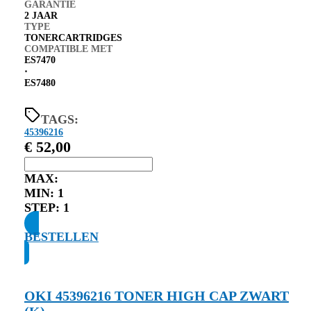
GARANTIE
2 JAAR
TYPE
TONERCARTRIDGES
COMPATIBLE MET
ES7470
⋅
ES7480
TAGS:
45396216
€
52,00
MAX:
MIN:
1
STEP:
1
BESTELLEN
OKI 45396216 TONER HIGH CAP ZWART