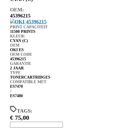
OEM:
45396215
PRINT CAPACITEIT
11500 PRINTS
KLEUR:
CYAN (C)
OEM
OKI ES
OEM CODE
45396215
GARANTIE
2 JAAR
TYPE
TONERCARTRIDGES
COMPATIBLE MET
ES7470
⋅
ES7480
TAGS:
€
75,00