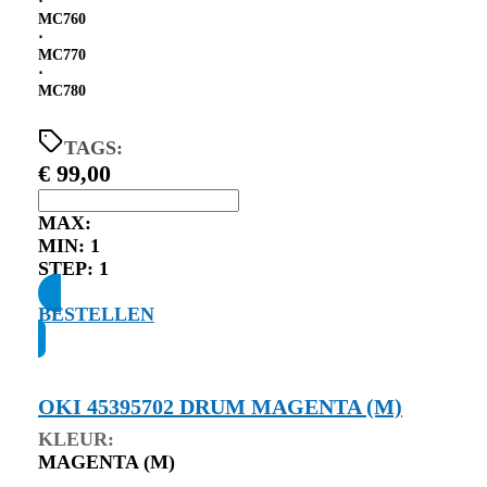
⋅
MC760
⋅
MC770
⋅
MC780
TAGS:
€
99,00
MAX:
MIN:
1
STEP:
1
BESTELLEN
OKI 45395702 DRUM MAGENTA (M)
KLEUR:
MAGENTA (M)