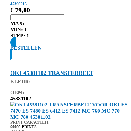
45396216
€
79,00
MAX:
MIN:
1
STEP:
1
BESTELLEN
OKI 45381102 TRANSFERBELT
KLEUR:
OEM:
45381102
PRINT CAPACITEIT
60000 PRINTS