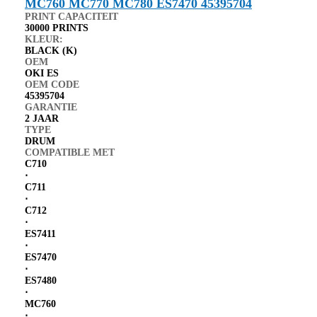
PRINT CAPACITEIT
30000 PRINTS
KLEUR:
BLACK (K)
OEM
OKI ES
OEM CODE
45395704
GARANTIE
2 JAAR
TYPE
DRUM
COMPATIBLE MET
C710
⋅
C711
⋅
C712
⋅
ES7411
⋅
ES7470
⋅
ES7480
⋅
MC760
⋅