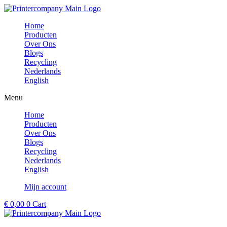
Ga
naar
Home
de
Producten
inhoud
Over Ons
Blogs
Recycling
Nederlands
English
Menu
Home
Producten
Over Ons
Blogs
Recycling
Nederlands
English
Mijn account
€
0,00
0
Cart