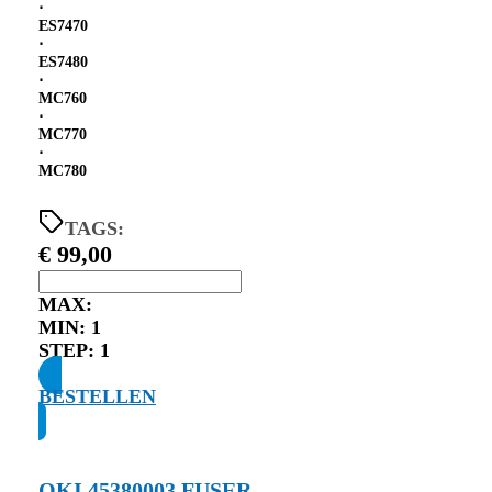
⋅
ES7470
⋅
ES7480
⋅
MC760
⋅
MC770
⋅
MC780
TAGS:
€
99,00
MAX:
MIN:
1
STEP:
1
BESTELLEN
OKI 45380003 FUSER