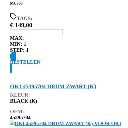
MC780
TAGS:
€
149,00
MAX:
MIN:
1
STEP:
1
BESTELLEN
OKI 45395704 DRUM ZWART (K)
KLEUR:
BLACK (K)
OEM:
45395704