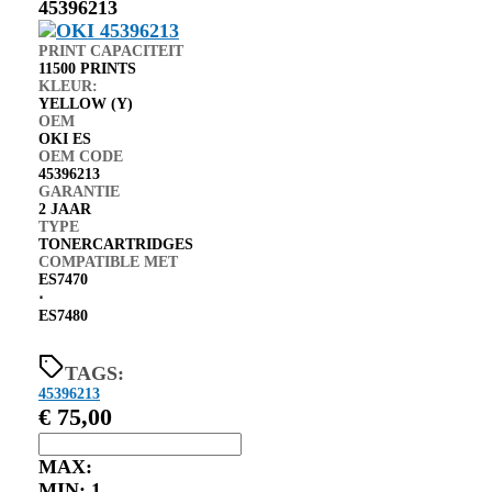
45396213
PRINT CAPACITEIT
11500 PRINTS
KLEUR:
YELLOW (Y)
OEM
OKI ES
OEM CODE
45396213
GARANTIE
2 JAAR
TYPE
TONERCARTRIDGES
COMPATIBLE MET
ES7470
⋅
ES7480
TAGS:
45396213
€
75,00
MAX:
MIN:
1