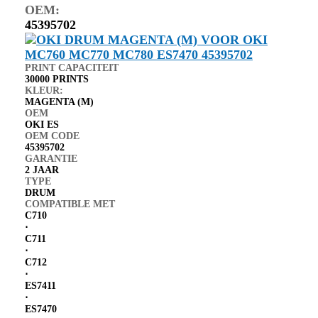
OEM:
45395702
PRINT CAPACITEIT
30000 PRINTS
KLEUR:
MAGENTA (M)
OEM
OKI ES
OEM CODE
45395702
GARANTIE
2 JAAR
TYPE
DRUM
COMPATIBLE MET
C710
⋅
C711
⋅
C712
⋅
ES7411
⋅
ES7470