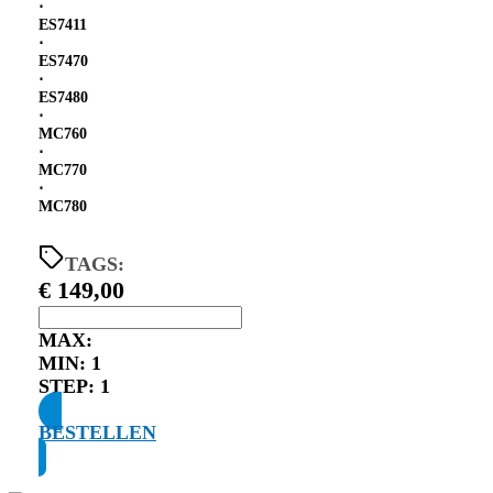
⋅
ES7411
⋅
ES7470
⋅
ES7480
⋅
MC760
⋅
MC770
⋅
MC780
TAGS:
€
149,00
MAX:
MIN:
1
STEP:
1
BESTELLEN