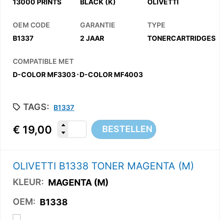
13000 PRINTS
BLACK (K)
OLIVETTI
OEM CODE
GARANTIE
TYPE
B1337
2 JAAR
TONERCARTRIDGES
COMPATIBLE MET
D-COLOR MF3303
⋅
D-COLOR MF4003
TAGS:
B1337
€
19,00
BESTELLEN
OLIVETTI B1338 TONER MAGENTA (M)
KLEUR:
MAGENTA (M)
OEM:
B1338