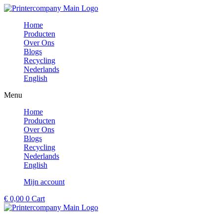
Ga
naar
Home
de
Producten
inhoud
Over Ons
Blogs
Recycling
Nederlands
English
Menu
Home
Producten
Over Ons
Blogs
Recycling
Nederlands
English
Mijn account
€
0,00
0
Cart