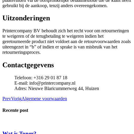
plaatsvinden via de oorspronkelijke betaalmethode die de klant heeft
gebruikt bij de aankoop, tenzij anders overeengekomen.
Uitzonderingen
Printercompany BV behoudt zich het recht voor om retourneringen
te weigeren of de terugbetaling te weigeren indien het
geretourneerde product niet voldoet aan de retourvoorwaarden zoals
uiteengezet in “b” of indien er sprake is van misbruik van het
retourneringsproces.
Contactgegevens
Telefoon: +316 29 01 87 18
E-mail: info@printercompany.nl
Adres: Nieuwe Blaricummerweg 44, Huizen
Prev
Vorig
Algemene voorwaarden
Recente post
Wat is Toner?