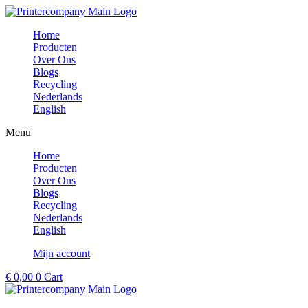
Ga
naar
Home
de
Producten
inhoud
Over Ons
Blogs
Recycling
Nederlands
English
Menu
Home
Producten
Over Ons
Blogs
Recycling
Nederlands
English
Mijn account
€
0,00
0
Cart