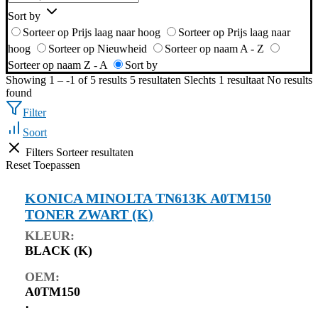
Sort by
Sorteer op Prijs laag naar hoog
Sorteer op Prijs laag naar
hoog
Sorteer op Nieuwheid
Sorteer op naam A - Z
Sorteer op naam Z - A
Sort by
Showing 1 – -1 of 5 results
5 resultaten
Slechts 1 resultaat
No results
found
Filter
Soort
Filters
Sorteer resultaten
Reset
Toepassen
KONICA MINOLTA TN613K A0TM150
TONER ZWART (K)
KLEUR:
BLACK (K)
OEM:
A0TM150
⋅