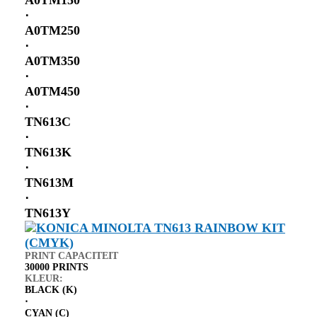
⋅
A0TM250
⋅
A0TM350
⋅
A0TM450
⋅
TN613C
⋅
TN613K
⋅
TN613M
⋅
TN613Y
PRINT CAPACITEIT
30000 PRINTS
KLEUR:
BLACK (K)
⋅
CYAN (C)