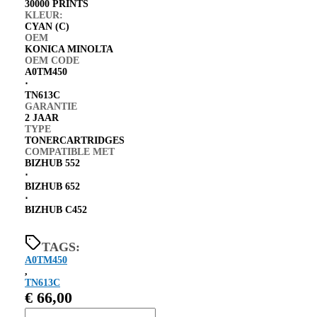
30000 PRINTS
KLEUR:
CYAN (C)
OEM
KONICA MINOLTA
OEM CODE
A0TM450
⋅
TN613C
GARANTIE
2 JAAR
TYPE
TONERCARTRIDGES
COMPATIBLE MET
BIZHUB 552
⋅
BIZHUB 652
⋅
BIZHUB C452
TAGS:
A0TM450
,
TN613C
€
66,00