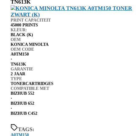
TN613K
PRINT CAPACITEIT
45000 PRINTS
KLEUR:
BLACK (K)
OEM
KONICA MINOLTA
OEM CODE
A0TM150
⋅
TN613K
GARANTIE
2 JAAR
TYPE
TONERCARTRIDGES
COMPATIBLE MET
BIZHUB 552
⋅
BIZHUB 652
⋅
BIZHUB C452
TAGS:
A0TM150