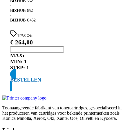
BIZHUB 552
⋅
BIZHUB 652
⋅
BIZHUB C452
TAGS:
€
264,00
MAX:
MIN:
1
STEP:
1
BESTELLEN
Toonaangevende fabrikant van tonercartridges, gespecialiseerd in
het produceren van cartridges voor bekende printermerken zoals
Konica Minolta, Xerox, Oki, Xante, Oce, Olivetti en Kyocera.