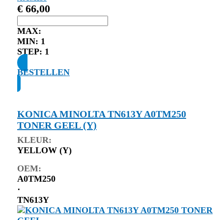
€
66,00
MAX:
MIN:
1
STEP:
1
BESTELLEN
KONICA MINOLTA TN613Y A0TM250
TONER GEEL (Y)
KLEUR:
YELLOW (Y)
OEM:
A0TM250
⋅
TN613Y