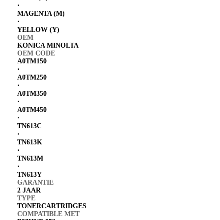
⋅
MAGENTA (M)
⋅
YELLOW (Y)
OEM
KONICA MINOLTA
OEM CODE
A0TM150
⋅
A0TM250
⋅
A0TM350
⋅
A0TM450
⋅
TN613C
⋅
TN613K
⋅
TN613M
⋅
TN613Y
GARANTIE
2 JAAR
TYPE
TONERCARTRIDGES
COMPATIBLE MET