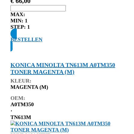
€
66,00
MAX:
MIN:
1
STEP:
1
BESTELLEN
KONICA MINOLTA TN613M A0TM350
TONER MAGENTA (M)
KLEUR:
MAGENTA (M)
OEM:
A0TM350
⋅
TN613M