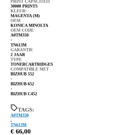
PRINT CAPACITEIT
30000 PRINTS
KLEUR:
MAGENTA (M)
OEM
KONICA MINOLTA
OEM CODE
A0TM350
⋅
TN613M
GARANTIE
2 JAAR
TYPE
TONERCARTRIDGES
COMPATIBLE MET
BIZHUB 552
⋅
BIZHUB 652
⋅
BIZHUB C452
TAGS:
A0TM350
,
TN613M
€
66,00