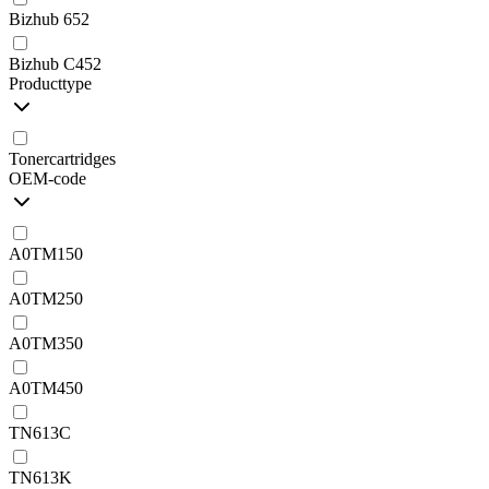
Bizhub 652
Bizhub C452
Producttype
Tonercartridges
OEM-code
A0TM150
A0TM250
A0TM350
A0TM450
TN613C
TN613K