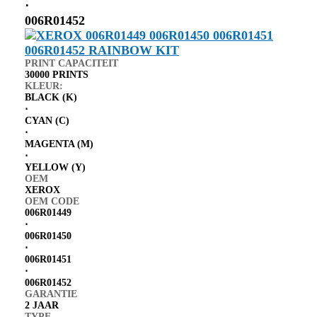
⋅
006R01452
PRINT CAPACITEIT
30000 PRINTS
KLEUR:
BLACK (K)
⋅
CYAN (C)
⋅
MAGENTA (M)
⋅
YELLOW (Y)
OEM
XEROX
OEM CODE
006R01449
⋅
006R01450
⋅
006R01451
⋅
006R01452
GARANTIE
2 JAAR
TYPE