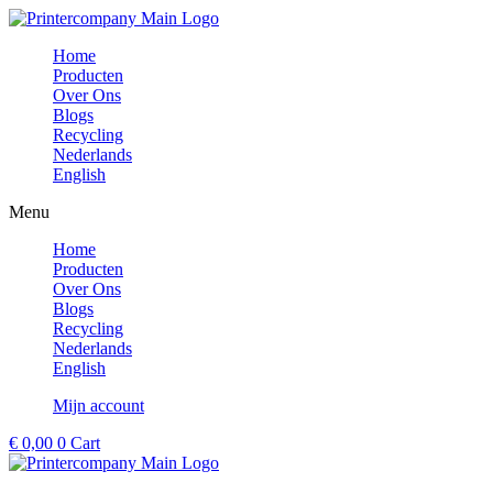
Ga
naar
Home
de
Producten
inhoud
Over Ons
Blogs
Recycling
Nederlands
English
Menu
Home
Producten
Over Ons
Blogs
Recycling
Nederlands
English
Mijn account
€
0,00
0
Cart