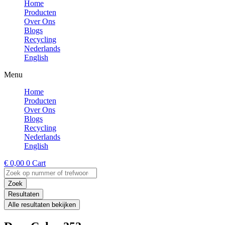
Home
Producten
Over Ons
Blogs
Recycling
Nederlands
English
Menu
Home
Producten
Over Ons
Blogs
Recycling
Nederlands
English
€
0,00
0
Cart
Search
...
Zoek
Resultaten
Alle resultaten bekijken