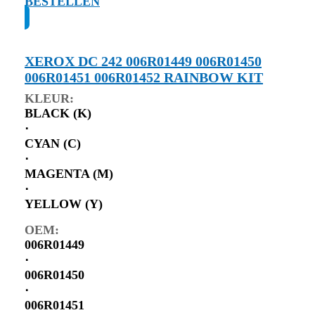
BESTELLEN
XEROX DC 242 006R01449 006R01450
006R01451 006R01452 RAINBOW KIT
KLEUR:
BLACK (K)
⋅
CYAN (C)
⋅
MAGENTA (M)
⋅
YELLOW (Y)
OEM:
006R01449
⋅
006R01450
⋅
006R01451