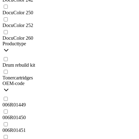
DocuColor 250
DocuColor 252
DocuColor 260
Producttype
Drum rebuild kit
Tonercartridges
OEM-code
006R01449
006R01450
006R01451