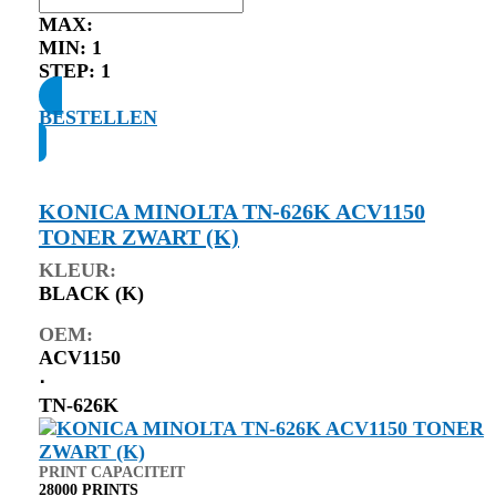
MAX:
MIN:
1
STEP:
1
BESTELLEN
KONICA MINOLTA TN-626K ACV1150
TONER ZWART (K)
KLEUR:
BLACK (K)
OEM:
ACV1150
⋅
TN-626K
PRINT CAPACITEIT
28000 PRINTS