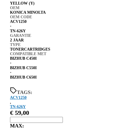
YELLOW (Y)
OEM
KONICA MINOLTA
OEM CODE
ACV1250
⋅
TN-626Y
GARANTIE
2 JAAR
TYPE
TONERCARTRIDGES
COMPATIBLE MET
BIZHUB C450I
⋅
BIZHUB C550I
⋅
BIZHUB C650I
TAGS:
ACV1250
,
TN-626Y
€
59,00
MAX: