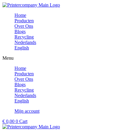
Ga
naar
Home
de
Producten
inhoud
Over Ons
Blogs
Recycling
Nederlands
English
Menu
Home
Producten
Over Ons
Blogs
Recycling
Nederlands
English
Mijn account
€
0,00
0
Cart