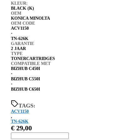
KLEUR:
BLACK (K)
OEM
KONICA MINOLTA
OEM CODE
ACV1150
⋅
TN-626K
GARANTIE
2 JAAR
TYPE
TONERCARTRIDGES
COMPATIBLE MET
BIZHUB C450I
⋅
BIZHUB C550I
⋅
BIZHUB C650I
TAGS:
ACV1150
,
TN-626K
€
29,00