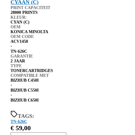
PRINT CAPACITEIT
28000 PRINTS
KLEUR:
CYAN (C)
OEM
KONICA MINOLTA
OEM CODE
ACV1450
⋅
TN-626C
GARANTIE
2 JAAR
TYPE
TONERCARTRIDGES
COMPATIBLE MET
BIZHUB C450I
⋅
BIZHUB C550I
⋅
BIZHUB C650I
TAGS:
TN-626C
€
59,00