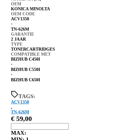
OEM
KONICA MINOLTA
OEM CODE
ACV1350
⋅
TN-626M
GARANTIE
2 JAAR
TYPE
TONERCARTRIDGES
COMPATIBLE MET
BIZHUB C450I
⋅
BIZHUB C550I
⋅
BIZHUB C650I
TAGS:
ACV1350
,
TN-626M
€
59,00
MAX:
MIN:
1