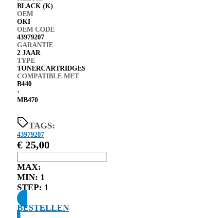
BLACK (K)
OEM
OKI
OEM CODE
43979207
GARANTIE
2 JAAR
TYPE
TONERCARTRIDGES
COMPATIBLE MET
B440
⋅
MB470
TAGS:
43979207
€
25,00
MAX:
MIN:
1
STEP:
1
BESTELLEN