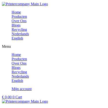
Ga
naar
Home
de
Producten
inhoud
Over Ons
Blogs
Recycling
Nederlands
English
Menu
Home
Producten
Over Ons
Blogs
Recycling
Nederlands
English
Mijn account
€
0,00
0
Cart