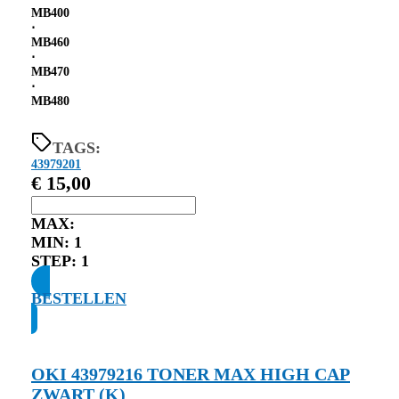
MB400
⋅
MB460
⋅
MB470
⋅
MB480
TAGS:
43979201
€
15,00
MAX:
MIN:
1
STEP:
1
BESTELLEN
OKI 43979216 TONER MAX HIGH CAP
ZWART (K)