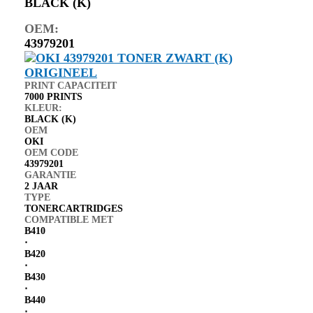
BLACK (K)
OEM:
43979201
PRINT CAPACITEIT
7000 PRINTS
KLEUR:
BLACK (K)
OEM
OKI
OEM CODE
43979201
GARANTIE
2 JAAR
TYPE
TONERCARTRIDGES
COMPATIBLE MET
B410
⋅
B420
⋅
B430
⋅
B440
⋅