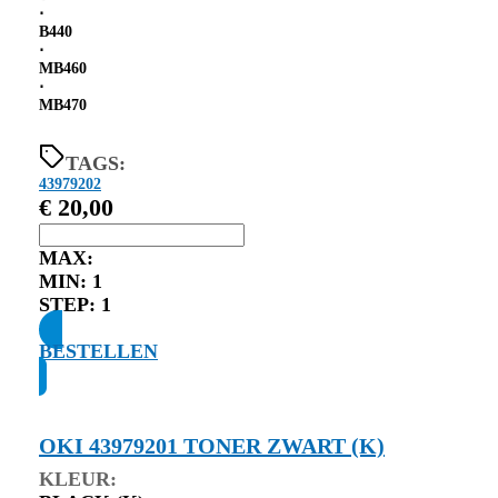
⋅
B440
⋅
MB460
⋅
MB470
TAGS:
43979202
€
20,00
MAX:
MIN:
1
STEP:
1
BESTELLEN
OKI 43979201 TONER ZWART (K)
KLEUR: