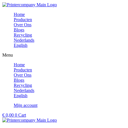
Ga
naar
Home
de
Producten
inhoud
Over Ons
Blogs
Recycling
Nederlands
English
Menu
Home
Producten
Over Ons
Blogs
Recycling
Nederlands
English
Mijn account
€
0,00
0
Cart