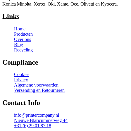
Konica Minolta, Xerox, Oki, Xante, Oce, Olivetti en Kyocera.
Links
Home
Producten
Over ons
Blog
Recycling
Compliance
Cookies
Privacy
Algemene voorwaarden
Verzending en Retourneren
Contact Info
info@printercompany.nl
Nieuwe Blaricummerweg 44
+31 (6) 29 01 87 18