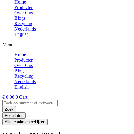
Home
Producten
Over Ons
Blogs
Recycling
Nederlands
English
Menu
Home
Producten
Over Ons
Blogs
Recycling
Nederlands
English
€
0,00
0
Cart
Search
...
Zoek
Resultaten
Alle resultaten bekijken