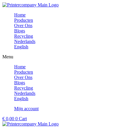
Ga
naar
Home
de
Producten
inhoud
Over Ons
Blogs
Recycling
Nederlands
English
Menu
Home
Producten
Over Ons
Blogs
Recycling
Nederlands
English
Mijn account
€
0,00
0
Cart