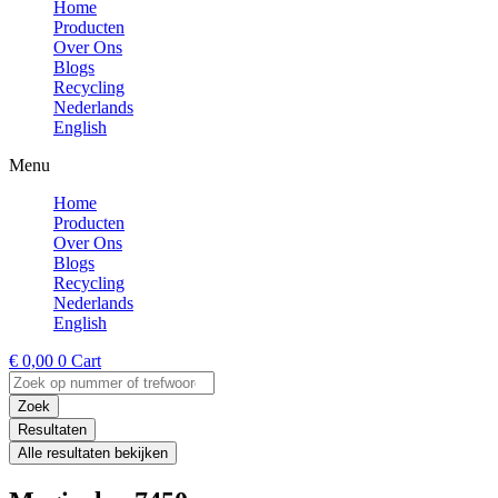
Home
Producten
Over Ons
Blogs
Recycling
Nederlands
English
Menu
Home
Producten
Over Ons
Blogs
Recycling
Nederlands
English
€
0,00
0
Cart
Search
...
Zoek
Resultaten
Alle resultaten bekijken