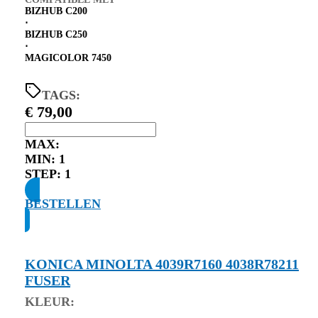
BIZHUB C200
⋅
BIZHUB C250
⋅
MAGICOLOR 7450
TAGS:
€
79,00
MAX:
MIN:
1
STEP:
1
BESTELLEN
KONICA MINOLTA 4039R7160 4038R78211
FUSER
KLEUR: