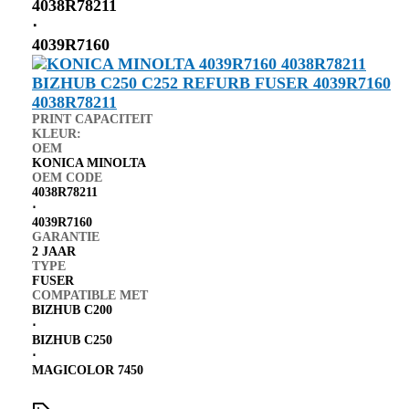
4038R78211
⋅
4039R7160
PRINT CAPACITEIT
KLEUR:
OEM
KONICA MINOLTA
OEM CODE
4038R78211
⋅
4039R7160
GARANTIE
2 JAAR
TYPE
FUSER
COMPATIBLE MET
BIZHUB C200
⋅
BIZHUB C250
⋅
MAGICOLOR 7450