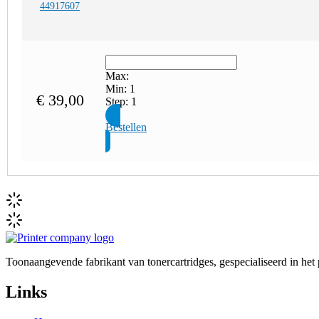
44917607
Max:
Min:
1
€
39,00
Step:
1
Bestellen
Toonaangevende fabrikant van tonercartridges, gespecialiseerd in he
Links