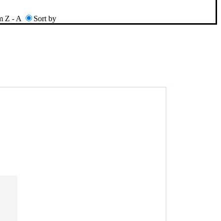
m Z - A
Sort by