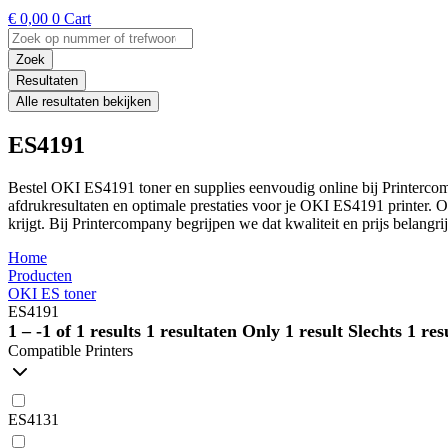
€
0,00
0
Cart
Search
...
Zoek
Resultaten
Alle resultaten bekijken
ES4191
Bestel OKI ES4191 toner en supplies eenvoudig online bij Printercom
afdrukresultaten en optimale prestaties voor je OKI ES4191 printer. 
krijgt. Bij Printercompany begrijpen we dat kwaliteit en prijs belangr
Home
Producten
OKI ES toner
ES4191
1 – -1 of 1 results
1 resultaten
Only 1 result
Slechts 1 res
Compatible Printers
ES4131