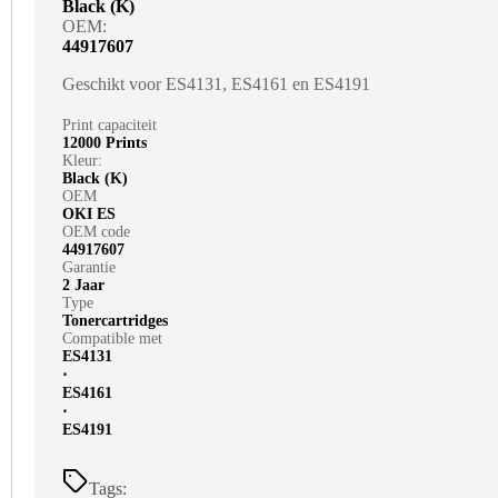
Black (K)
OEM:
44917607
Geschikt voor ES4131, ES4161 en ES4191
Print capaciteit
12000 Prints
Kleur:
Black (K)
OEM
OKI ES
OEM code
44917607
Garantie
2 Jaar
Type
Tonercartridges
Compatible met
ES4131
⋅
ES4161
⋅
ES4191
Tags: