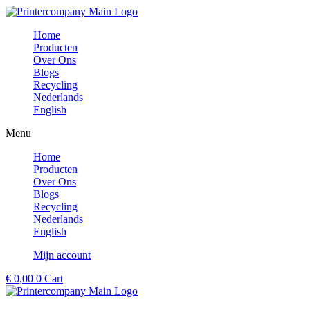
Ga
naar
Home
de
Producten
inhoud
Over Ons
Blogs
Recycling
Nederlands
English
Menu
Home
Producten
Over Ons
Blogs
Recycling
Nederlands
English
Mijn account
€
0,00
0
Cart