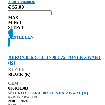
XEROX 006R0138
€
55,00
MAX:
MIN:
1
STEP:
1
BESTELLEN
XEROX 006R01383 700 C75 TONER ZWART
(K)
KLEUR:
BLACK (K)
OEM:
006R01383
PRINT CAPACITEIT
20000 PRINTS
KLEUR: