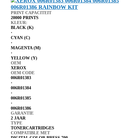
PRINT CAPACITEIT
20000 PRINTS
KLEUR:
BLACK (K)
⋅
CYAN (C)
⋅
MAGENTA (M)
⋅
YELLOW (Y)
OEM
XEROX
OEM CODE
006R01383
⋅
006R01384
⋅
006R01385
⋅
006R01386
GARANTIE
2 JAAR
TYPE
TONERCARTRIDGES
COMPATIBLE MET
DIGITAL COLOR PRESS 700