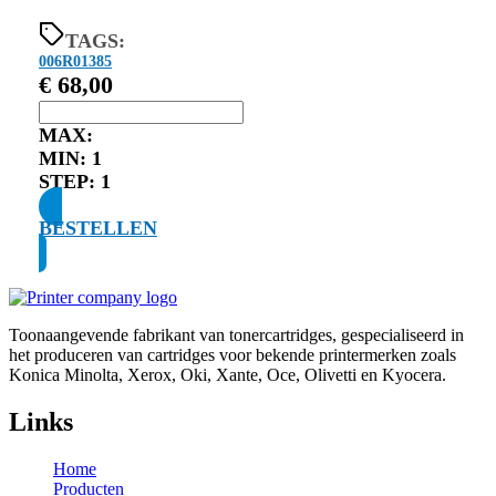
TAGS:
006R01385
€
68,00
MAX:
MIN:
1
STEP:
1
BESTELLEN
Toonaangevende fabrikant van tonercartridges, gespecialiseerd in
het produceren van cartridges voor bekende printermerken zoals
Konica Minolta, Xerox, Oki, Xante, Oce, Olivetti en Kyocera.
Links
Home
Producten