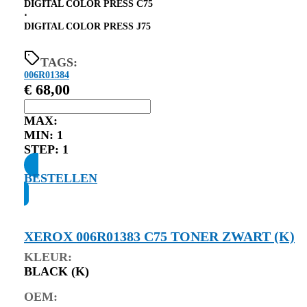
DIGITAL COLOR PRESS C75
⋅
DIGITAL COLOR PRESS J75
TAGS:
006R01384
€
68,00
MAX:
MIN:
1
STEP:
1
BESTELLEN
XEROX 006R01383 C75 TONER ZWART (K)
KLEUR:
BLACK (K)
OEM: