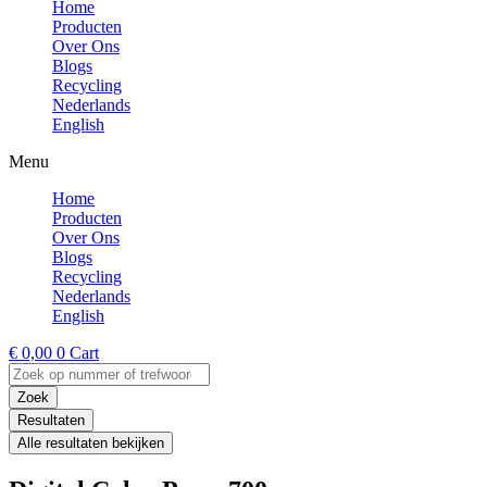
Home
Producten
Over Ons
Blogs
Recycling
Nederlands
English
Menu
Home
Producten
Over Ons
Blogs
Recycling
Nederlands
English
€
0,00
0
Cart
Search
...
Zoek
Resultaten
Alle resultaten bekijken