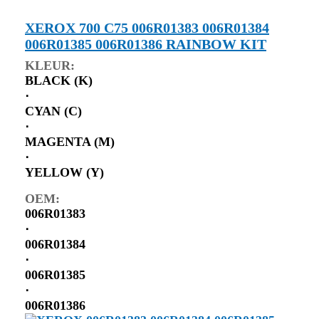
XEROX 700 C75 006R01383 006R01384
006R01385 006R01386 RAINBOW KIT
KLEUR:
BLACK (K)
⋅
CYAN (C)
⋅
MAGENTA (M)
⋅
YELLOW (Y)
OEM:
006R01383
⋅
006R01384
⋅
006R01385
⋅
006R01386