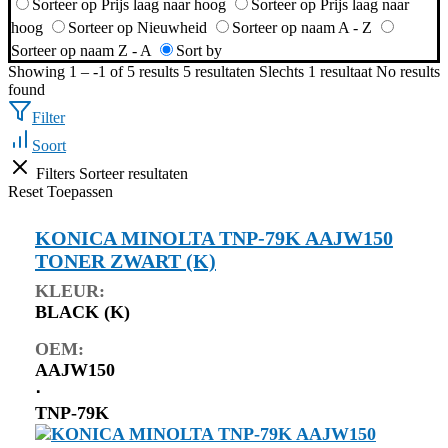
Sorteer op Prijs laag naar hoog
Sorteer op Prijs laag naar
hoog
Sorteer op Nieuwheid
Sorteer op naam A - Z
Sorteer op naam Z - A
Sort by
Showing 1 – -1 of 5 results
5 resultaten
Slechts 1 resultaat
No results
found
Filter
Soort
Filters
Sorteer resultaten
Reset
Toepassen
KONICA MINOLTA TNP-79K AAJW150
TONER ZWART (K)
KLEUR:
BLACK (K)
OEM:
AAJW150
⋅
TNP-79K