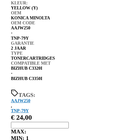
KLEUR:
YELLOW (Y)
OEM
KONICA MINOLTA
OEM CODE
AAJW250
⋅
TNP-79Y
GARANTIE
2 JAAR
TYPE
TONERCARTRIDGES
COMPATIBLE MET
BIZHUB C3320I
⋅
BIZHUB C3350I
TAGS:
AAJW250
,
TNP-79Y
€
24,00
MAX:
MIN:
1