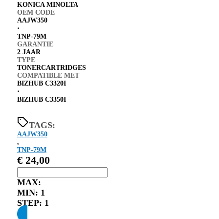
KONICA MINOLTA
OEM CODE
AAJW350
⋅
TNP-79M
GARANTIE
2 JAAR
TYPE
TONERCARTRIDGES
COMPATIBLE MET
BIZHUB C3320I
⋅
BIZHUB C3350I
TAGS:
AAJW350
,
TNP-79M
€
24,00
MAX:
MIN:
1
STEP:
1