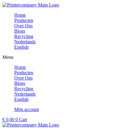
Ga
naar
Home
de
Producten
inhoud
Over Ons
Blogs
Recycling
Nederlands
English
Menu
Home
Producten
Over Ons
Blogs
Recycling
Nederlands
English
Mijn account
€
0,00
0
Cart