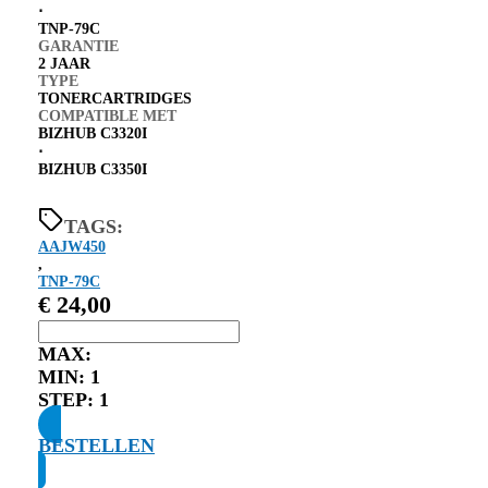
⋅
TNP-79C
GARANTIE
2 JAAR
TYPE
TONERCARTRIDGES
COMPATIBLE MET
BIZHUB C3320I
⋅
BIZHUB C3350I
TAGS:
AAJW450
,
TNP-79C
€
24,00
MAX:
MIN:
1
STEP:
1
BESTELLEN