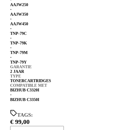
⋅
AAJW250
⋅
AAJW350
⋅
AAJW450
⋅
TNP-79C
⋅
TNP-79K
⋅
TNP-79M
⋅
TNP-79Y
GARANTIE
2 JAAR
TYPE
TONERCARTRIDGES
COMPATIBLE MET
BIZHUB C3320I
⋅
BIZHUB C3350I
TAGS:
€
99,00