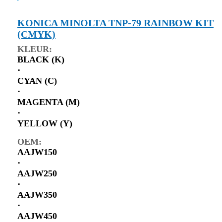
KONICA MINOLTA TNP-79 RAINBOW KIT
(CMYK)
KLEUR:
BLACK (K)
⋅
CYAN (C)
⋅
MAGENTA (M)
⋅
YELLOW (Y)
OEM:
AAJW150
⋅
AAJW250
⋅
AAJW350
⋅
AAJW450