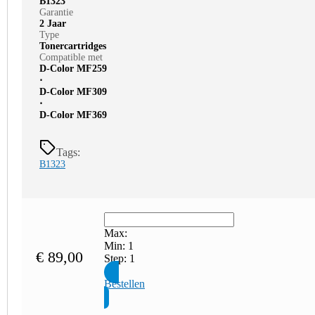
B1323
Garantie
2 Jaar
Type
Tonercartridges
Compatible met
D-Color MF259
⋅
D-Color MF309
⋅
D-Color MF369
Tags:
B1323
Max:
Min:
1
€
89,00
Step:
1
Bestellen