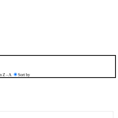
m Z - A
Sort by