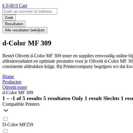
€
0,00
0
Cart
Search
...
Zoek
Resultaten
Alle resultaten bekijken
d-Color MF 309
Bestel Olivetti d-Color MF 309 toner en supplies eenvoudig online b
afdrukresultaten en optimale prestaties voor je Olivetti d-Color MF 3
consistente afdrukken krijgt. Bij Printercompany begrijpen we dat kwal
Home
Producten
Olivetti toner
d-Color MF 309
1 – -1 of 5 results
5 resultaten
Only 1 result
Slechts 1 res
Compatible Printers
D-Color MF259