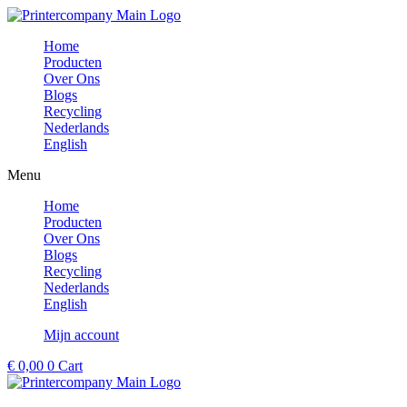
Ga
naar
Home
de
Producten
inhoud
Over Ons
Blogs
Recycling
Nederlands
English
Menu
Home
Producten
Over Ons
Blogs
Recycling
Nederlands
English
Mijn account
€
0,00
0
Cart