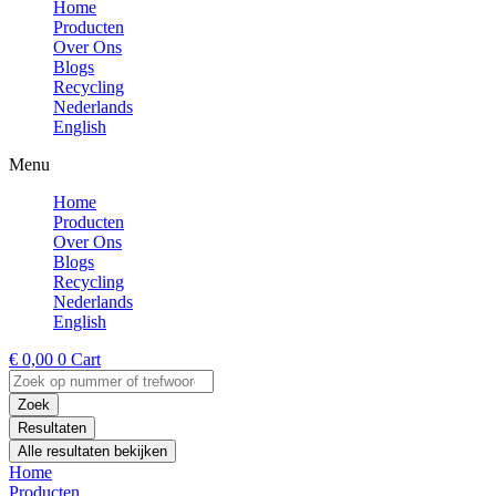
Home
Producten
Over Ons
Blogs
Recycling
Nederlands
English
Menu
Home
Producten
Over Ons
Blogs
Recycling
Nederlands
English
€
0,00
0
Cart
Search
...
Zoek
Resultaten
Alle resultaten bekijken
Home
Producten