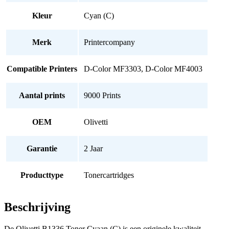
Kleur
Cyan (C)
Merk
Printercompany
Compatible Printers
D-Color MF3303, D-Color MF4003
Aantal prints
9000 Prints
OEM
Olivetti
Garantie
2 Jaar
Producttype
Tonercartridges
Beschrijving
De Olivetti B1336 Toner Cyaan (C) is een originele kwaliteit