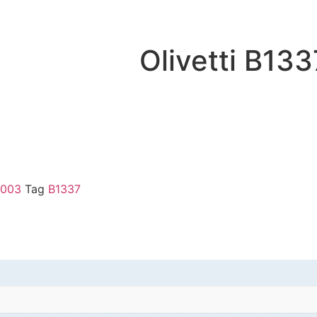
Olivetti B13
4003
Tag
B1337