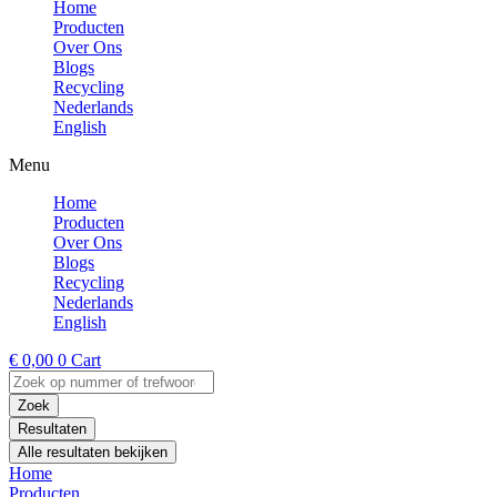
Home
Producten
Over Ons
Blogs
Recycling
Nederlands
English
Menu
Home
Producten
Over Ons
Blogs
Recycling
Nederlands
English
€
0,00
0
Cart
Search
...
Zoek
Resultaten
Alle resultaten bekijken
Home
Producten