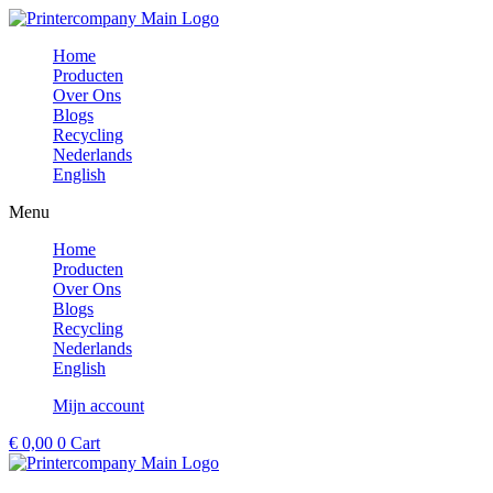
Ga
naar
Home
de
Producten
inhoud
Over Ons
Blogs
Recycling
Nederlands
English
Menu
Home
Producten
Over Ons
Blogs
Recycling
Nederlands
English
Mijn account
€
0,00
0
Cart