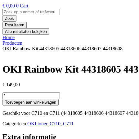
€
0,00
0
Cart
Search
...
Zoek
Resultaten
Alle resultaten bekijken
Home
Producten
OKI Rainbow Kit 44318605 44318606 44318607 44318608
OKI Rainbow Kit 44318605 443
€
149,00
OKI
Rainbow
Toevoegen aan winkelwagen
Kit
44318605
Geschikt voor C710 en C711 (44318605 44318606 44318607 44318
44318606
44318607
Categorieën
OKI toner
,
C710
,
C711
44318608
aantal
Extra informatie