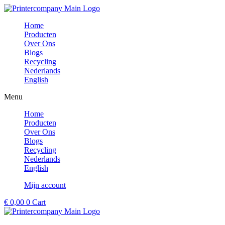
Ga
naar
Home
de
Producten
inhoud
Over Ons
Blogs
Recycling
Nederlands
English
Menu
Home
Producten
Over Ons
Blogs
Recycling
Nederlands
English
Mijn account
€
0,00
0
Cart