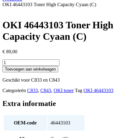
OKI 46443103 Toner High Capacity Cyaan (C)
OKI 46443103 Toner High
Capacity Cyaan (C)
€
89,00
OKI
46443103
Toevoegen aan winkelwagen
Toner
High
Geschikt voor C833 en C843
Capacity
Cyaan
Categorieën
C833
,
C843
,
OKI toner
Tag
OKI 46443103
(C)
aantal
Extra informatie
OEM-code
46443103