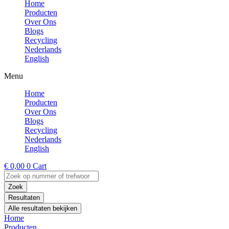
Home
Producten
Over Ons
Blogs
Recycling
Nederlands
English
Menu
Home
Producten
Over Ons
Blogs
Recycling
Nederlands
English
€
0,00
0
Cart
Search
...
Zoek
Resultaten
Alle resultaten bekijken
Home
Producten