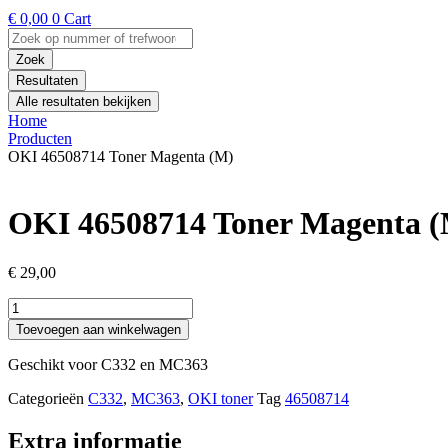
€
0,00
0
Cart
Search
...
Zoek
Resultaten
Alle resultaten bekijken
Home
Producten
OKI 46508714 Toner Magenta (M)
OKI 46508714 Toner Magenta 
€
29,00
OKI
46508714
Toevoegen aan winkelwagen
Toner
Magenta
Geschikt voor C332 en MC363
(M)
aantal
Categorieën
C332
,
MC363
,
OKI toner
Tag
46508714
Extra informatie