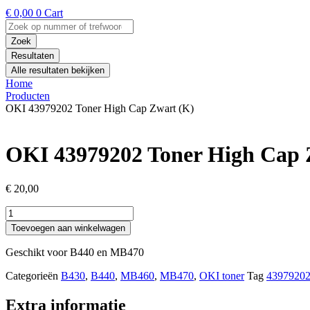
€
0,00
0
Cart
Search
...
Zoek
Resultaten
Alle resultaten bekijken
Home
Producten
OKI 43979202 Toner High Cap Zwart (K)
OKI 43979202 Toner High Cap 
€
20,00
OKI
43979202
Toevoegen aan winkelwagen
Toner
High
Geschikt voor B440 en MB470
Cap
Zwart
Categorieën
B430
,
B440
,
MB460
,
MB470
,
OKI toner
Tag
4397920
(K)
aantal
Extra informatie