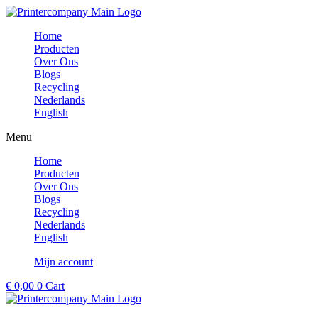
Ga
naar
Home
de
Producten
inhoud
Over Ons
Blogs
Recycling
Nederlands
English
Menu
Home
Producten
Over Ons
Blogs
Recycling
Nederlands
English
Mijn account
€
0,00
0
Cart