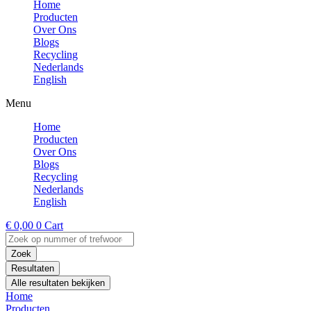
Home
Producten
Over Ons
Blogs
Recycling
Nederlands
English
Menu
Home
Producten
Over Ons
Blogs
Recycling
Nederlands
English
€
0,00
0
Cart
Search
...
Zoek
Resultaten
Alle resultaten bekijken
Home
Producten