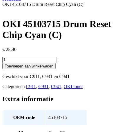
OKI 45103715 Drum Reset Chip Cyan (C)
OKI 45103715 Drum Reset
Chip Cyan (C)
€
28,40
OKI
45103715
Toevoegen aan winkelwagen
Drum
Reset
Geschikt voor C911, C931 en C941
Chip
Cyan
Categorieën
C911
,
C931
,
C941
,
OKI toner
(C)
aantal
Extra informatie
OEM-code
45103715