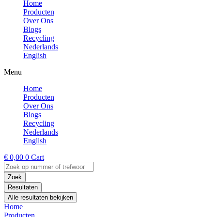
Home
Producten
Over Ons
Blogs
Recycling
Nederlands
English
Menu
Home
Producten
Over Ons
Blogs
Recycling
Nederlands
English
€
0,00
0
Cart
Search
...
Zoek
Resultaten
Alle resultaten bekijken
Home
Producten