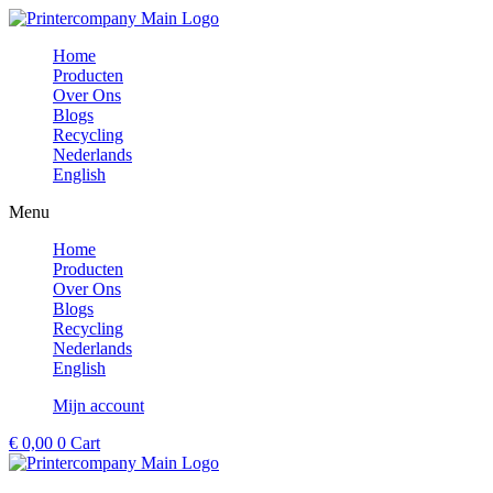
Ga
naar
Home
de
Producten
inhoud
Over Ons
Blogs
Recycling
Nederlands
English
Menu
Home
Producten
Over Ons
Blogs
Recycling
Nederlands
English
Mijn account
€
0,00
0
Cart