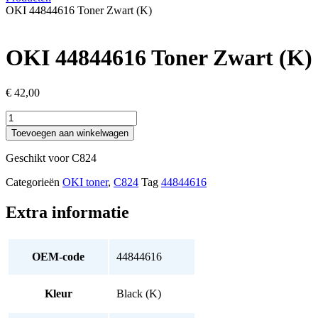
OKI 44844616 Toner Zwart (K)
OKI 44844616 Toner Zwart (K)
€
42,00
OKI
44844616
Toevoegen aan winkelwagen
Toner
Zwart
Geschikt voor C824
(K)
aantal
Categorieën
OKI toner
,
C824
Tag
44844616
Extra informatie
OEM-code
44844616
Kleur
Black (K)