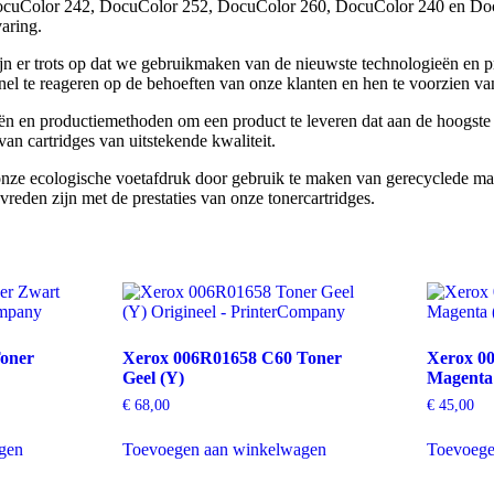
cuColor 242, DocuColor 252, DocuColor 260, DocuColor 240 en Docu
aring.
jn er trots op dat we gebruikmaken van de nieuwste technologieën en p
nel te reageren op de behoeften van onze klanten en hen te voorzien van
n en productiemethoden om een product te leveren dat aan de hoogste s
an cartridges van uitstekende kwaliteit.
nze ecologische voetafdruk door gebruik te maken van gerecyclede mate
vreden zijn met de prestaties van onze tonercartridges.
oner
Xerox 006R01658 C60 Toner
Xerox 0
Geel (Y)
Magenta
€
68,00
€
45,00
gen
Toevoegen aan winkelwagen
Toevoege