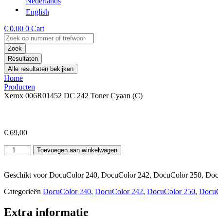
Nederlands
English
€
0,00
0
Cart
Search
...
Zoek
Resultaten
Alle resultaten bekijken
Home
Producten
Xerox 006R01452 DC 242 Toner Cyaan (C)
€
69,00
Xerox
Toevoegen aan winkelwagen
006R01452
DC
242
Geschikt voor DocuColor 240, DocuColor 242, DocuColor 250, Do
Toner
Categorieën
DocuColor 240
,
DocuColor 242
,
DocuColor 250
,
DocuC
Cyaan
(C)
Extra informatie
aantal