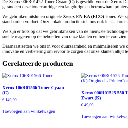
De Xerox 006R01452 Toner Cyaan (C) is geschikt voor de Xerox Do
garandeert deze tonercartridge een langdurige en betrouwbare printerv
We gebruiken uitsluiten originele
Xerox EN EA (ECO)
toner. We zi
standaarden voldoet. Onze lokale productie stelt ons ook in staat om s
We zijn er trots op dat we gebruikmaken van de nieuwste technologieë
snel te reageren op de behoeften van onze klanten en hen te voorzien v
Daarnaast zetten we ons in voor duurzaamheid en minimaliseren we o
innovatie en verbetering om ervoor te zorgen dat onze klanten altijd te
Gerelateerde producten
Xerox 106R01566 Toner Cyaan
(C)
Xerox 006R01525 550 T
Zwart (K)
€
149,00
€
49,00
Toevoegen aan winkelwagen
Toevoegen aan winkelwa