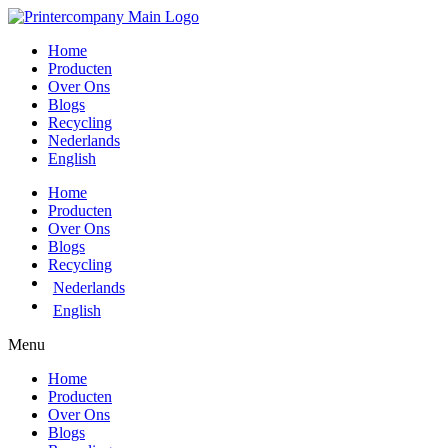
Ga
naar
Home
de
Producten
inhoud
Over Ons
Blogs
Recycling
Nederlands
English
Home
Producten
Over Ons
Blogs
Recycling
Nederlands
English
Menu
Home
Producten
Over Ons
Blogs