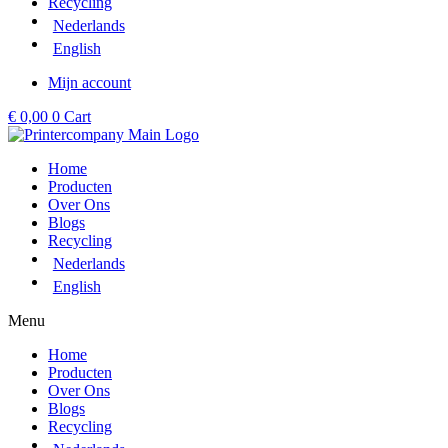
Recycling
Nederlands
English
Mijn account
€
0,00
0
Cart
Home
Producten
Over Ons
Blogs
Recycling
Nederlands
English
Menu
Home
Producten
Over Ons
Blogs
Recycling