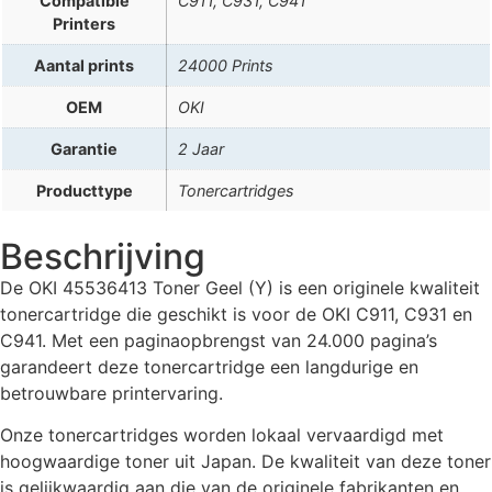
Compatible
C911, C931, C941
Printers
Aantal prints
24000 Prints
OEM
OKI
Garantie
2 Jaar
Producttype
Tonercartridges
Beschrijving
De OKI 45536413 Toner Geel (Y) is een originele kwaliteit
tonercartridge die geschikt is voor de OKI C911, C931 en
C941. Met een paginaopbrengst van 24.000 pagina’s
garandeert deze tonercartridge een langdurige en
betrouwbare printervaring.
Onze tonercartridges worden lokaal vervaardigd met
hoogwaardige toner uit Japan. De kwaliteit van deze toner
is gelijkwaardig aan die van de originele fabrikanten en