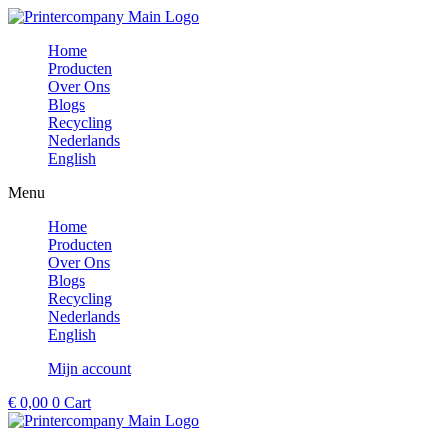
Ga
naar
Home
de
Producten
inhoud
Over Ons
Blogs
Recycling
Nederlands
English
Menu
Home
Producten
Over Ons
Blogs
Recycling
Nederlands
English
Mijn account
€
0,00
0
Cart