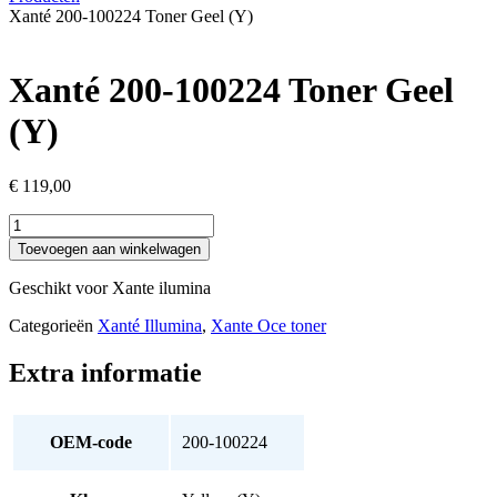
Xanté 200-100224 Toner Geel (Y)
Xanté 200-100224 Toner Geel
(Y)
€
119,00
Xanté
200-
Toevoegen aan winkelwagen
100224
Toner
Geschikt voor Xante ilumina
Geel
(Y)
Categorieën
Xanté Illumina
,
Xante Oce toner
aantal
Extra informatie
OEM-code
200-100224