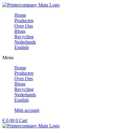
Ga
naar
Home
de
Producten
inhoud
Over Ons
Blogs
Recycling
Nederlands
English
Menu
Home
Producten
Over Ons
Blogs
Recycling
Nederlands
English
Mijn account
€
0,00
0
Cart