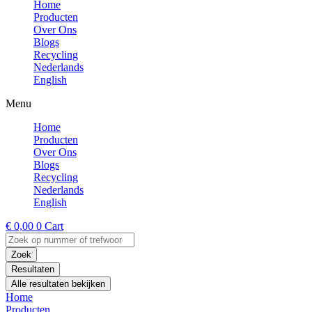
Home
Producten
Over Ons
Blogs
Recycling
Nederlands
English
Menu
Home
Producten
Over Ons
Blogs
Recycling
Nederlands
English
€
0,00
0
Cart
Search
...
Zoek
Resultaten
Alle resultaten bekijken
Home
Producten