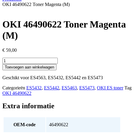
OKI 46490622 Toner Magenta (M)
OKI 46490622 Toner Magenta
(M)
€
59,00
OKI
46490622
Toevoegen aan winkelwagen
Toner
Magenta
Geschikt voor ES4563, ES5432, ES5442 en ES5473
(M)
aantal
Categorieën
ES5432
,
ES5442
,
ES5463
,
ES5473
,
OKI ES toner
Tag
OKI 46490622
Extra informatie
OEM-code
46490622