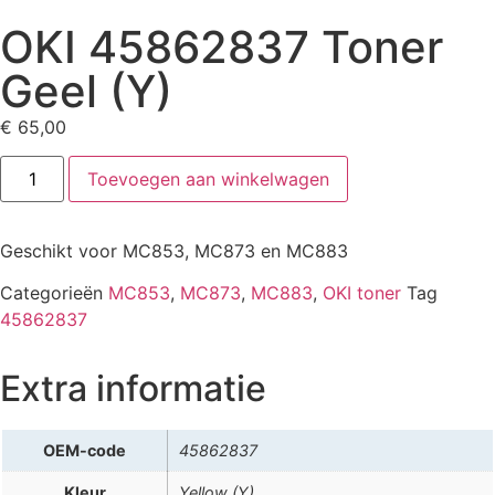
OKI 45862837 Toner
Geel (Y)
€
65,00
Toevoegen aan winkelwagen
Geschikt voor MC853, MC873 en MC883
Categorieën
MC853
,
MC873
,
MC883
,
OKI toner
Tag
45862837
Extra informatie
OEM-code
45862837
Kleur
Yellow (Y)