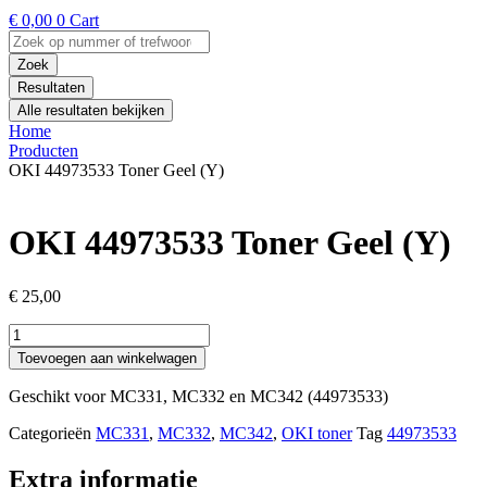
€
0,00
0
Cart
Search
...
Zoek
Resultaten
Alle resultaten bekijken
Home
Producten
OKI 44973533 Toner Geel (Y)
OKI 44973533 Toner Geel (Y)
€
25,00
OKI
44973533
Toevoegen aan winkelwagen
Toner
Geel
Geschikt voor MC331, MC332 en MC342 (44973533)
(Y)
aantal
Categorieën
MC331
,
MC332
,
MC342
,
OKI toner
Tag
44973533
Extra informatie