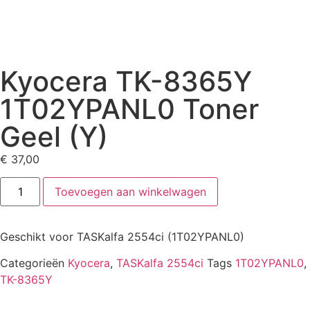
Kyocera TK-8365Y
1T02YPANL0 Toner
Geel (Y)
€
37,00
Toevoegen aan winkelwagen
Geschikt voor TASKalfa 2554ci (1T02YPANL0)
Categorieën
Kyocera
,
TASKalfa 2554ci
Tags
1T02YPANL0
,
TK-8365Y