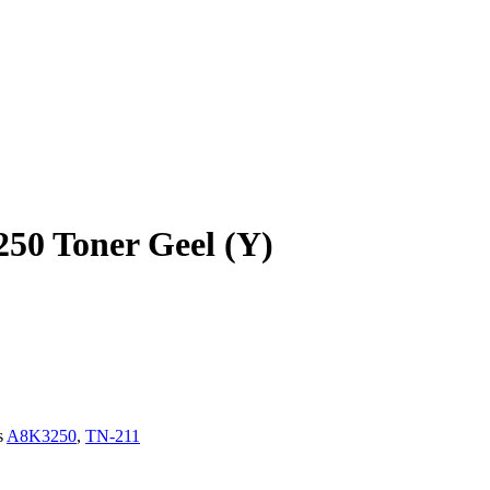
50 Toner Geel (Y)
s
A8K3250
,
TN-211