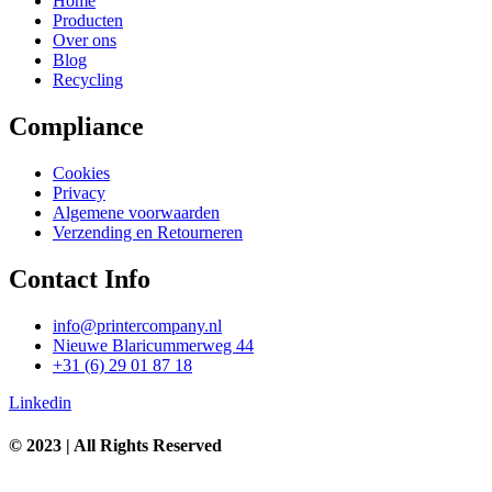
Home
Producten
Over ons
Blog
Recycling
Compliance
Cookies
Privacy
Algemene voorwaarden
Verzending en Retourneren
Contact Info
info@printercompany.nl
Nieuwe Blaricummerweg 44
+31 (6) 29 01 87 18
Linkedin
© 2023 | All Rights Reserved