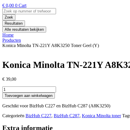
€
0,00
0
Cart
Search
...
Zoek
Resultaten
Alle resultaten bekijken
Home
Producten
Konica Minolta TN-221Y A8K3250 Toner Geel (Y)
Konica Minolta TN-221Y A8K32
€
39,00
Konica
Minolta
Toevoegen aan winkelwagen
TN-
221Y
Geschikt voor BizHub C227 en BizHub C287 (A8K3250)
A8K3250
Toner
Categorieën
BizHub C227
,
BizHub C287
,
Konica Minolta toner
Tag
Geel
(Y)
Extra informatie