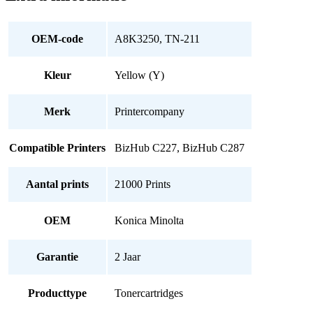
aantal
OEM-code
A8K3250, TN-211
Kleur
Yellow (Y)
Merk
Printercompany
Compatible Printers
BizHub C227, BizHub C287
Aantal prints
21000 Prints
OEM
Konica Minolta
Garantie
2 Jaar
Producttype
Tonercartridges