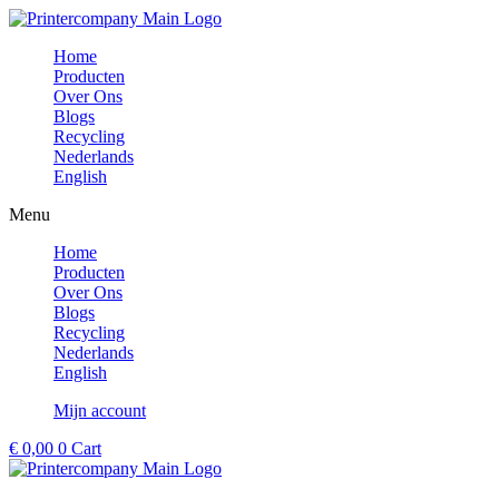
Ga
naar
Home
de
Producten
inhoud
Over Ons
Blogs
Recycling
Nederlands
English
Menu
Home
Producten
Over Ons
Blogs
Recycling
Nederlands
English
Mijn account
€
0,00
0
Cart