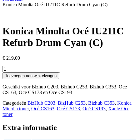
Konica Minolta Océ IU211C Refurb Drum Cyan (C)
Konica Minolta Océ IU211C
Refurb Drum Cyan (C)
€
219,00
Konica
Minolta
Toevoegen aan winkelwagen
Océ
IU211C
Geschikt voor Bizhub C203, Bizhub C253, Bizhub C353, Oce
Refurb
CS163, Oce CS173 en Oce CS193
Drum
Cyan
Categorieën
BizHub C203
,
BizHub C253
,
Bizhub C353
,
Konica
(C)
Minolta toner
,
Océ CS163
,
Océ CS173
,
Océ CS193
,
Xante Oce
aantal
toner
Extra informatie