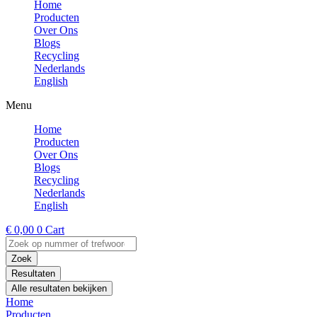
Home
Producten
Over Ons
Blogs
Recycling
Nederlands
English
Menu
Home
Producten
Over Ons
Blogs
Recycling
Nederlands
English
€
0,00
0
Cart
Search
...
Zoek
Resultaten
Alle resultaten bekijken
Home
Producten