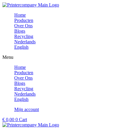
Ga
naar
Home
de
Producten
inhoud
Over Ons
Blogs
Recycling
Nederlands
English
Menu
Home
Producten
Over Ons
Blogs
Recycling
Nederlands
English
Mijn account
€
0,00
0
Cart