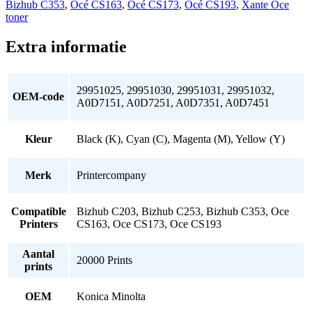
Bizhub C353
,
Océ CS163
,
Océ CS173
,
Océ CS193
,
Xante Oce
toner
Extra informatie
29951025, 29951030, 29951031, 29951032,
OEM-code
A0D7151, A0D7251, A0D7351, A0D7451
Kleur
Black (K), Cyan (C), Magenta (M), Yellow (Y)
Merk
Printercompany
Compatible
Bizhub C203, Bizhub C253, Bizhub C353, Oce
Printers
CS163, Oce CS173, Oce CS193
Aantal
20000 Prints
prints
OEM
Konica Minolta