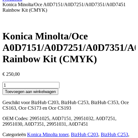
Konica Minolta/Oce A0D7151/A0D7251/A0D7351/A0D7451
Rainbow Kit (CMYK)
Konica Minolta/Oce
A0D7151/A0D7251/A0D7351/A
Rainbow Kit (CMYK)
€
250,00
Konica
Minolta/Oce
Toevoegen aan winkelwagen
A0D7151/A0D7251/A0D7351/A0D7451
Rainbow
Geschikt voor BizHub C203, BizHub C253, BizHub C353, Oce
Kit
CS163, Oce CS173 en Oce CS193
(CMYK)
aantal
OEM Codes: 29951025, A0D7151, 29951032, A0D7251,
29951030, A0D7351, 29951031, A0D7451
Categorieën
Konica Minolta toner
,
BizHub C203
,
BizHub C253
,