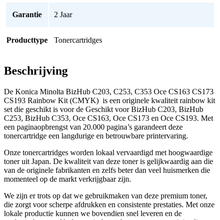
Garantie
2 Jaar
Producttype
Tonercartridges
Beschrijving
De Konica Minolta BizHub C203, C253, C353 Oce CS163 CS173
CS193 Rainbow Kit (CMYK) is een originele kwaliteit rainbow kit
set die geschikt is voor de Geschikt voor BizHub C203, BizHub
C253, BizHub C353, Oce CS163, Oce CS173 en Oce CS193. Met
een paginaopbrengst van 20.000 pagina’s garandeert deze
tonercartridge een langdurige en betrouwbare printervaring.
Onze tonercartridges worden lokaal vervaardigd met hoogwaardige
toner uit Japan. De kwaliteit van deze toner is gelijkwaardig aan die
van de originele fabrikanten en zelfs beter dan veel huismerken die
momenteel op de markt verkrijgbaar zijn.
We zijn er trots op dat we gebruikmaken van deze premium toner,
die zorgt voor scherpe afdrukken en consistente prestaties. Met onze
lokale productie kunnen we bovendien snel leveren en de