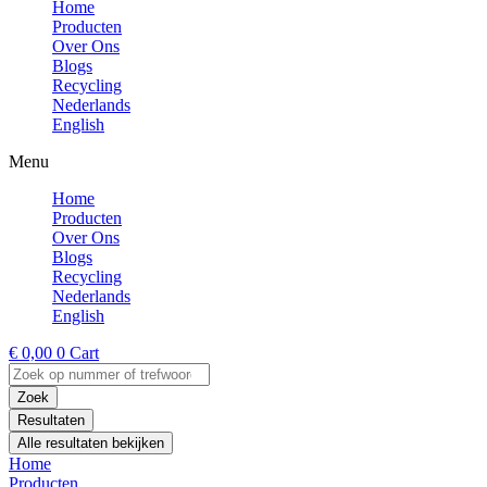
Home
Producten
Over Ons
Blogs
Recycling
Nederlands
English
Menu
Home
Producten
Over Ons
Blogs
Recycling
Nederlands
English
€
0,00
0
Cart
Search
...
Zoek
Resultaten
Alle resultaten bekijken
Home
Producten