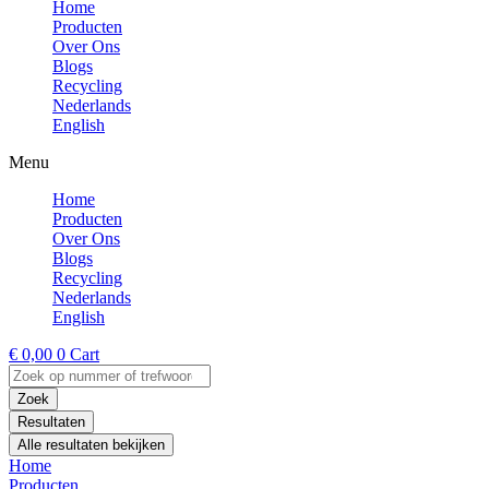
Home
Producten
Over Ons
Blogs
Recycling
Nederlands
English
Menu
Home
Producten
Over Ons
Blogs
Recycling
Nederlands
English
€
0,00
0
Cart
Search
...
Zoek
Resultaten
Alle resultaten bekijken
Home
Producten