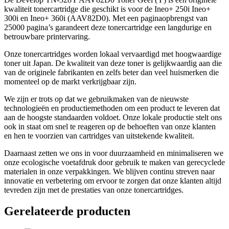
kwaliteit tonercartridge die geschikt is voor de Ineo+ 250i Ineo+
300i en Ineo+ 360i (AAV82D0). Met een paginaopbrengst van
25000 pagina’s garandeert deze tonercartridge een langdurige en
betrouwbare printervaring.
Onze tonercartridges worden lokaal vervaardigd met hoogwaardige
toner uit Japan. De kwaliteit van deze toner is gelijkwaardig aan die
van de originele fabrikanten en zelfs beter dan veel huismerken die
momenteel op de markt verkrijgbaar zijn.
We zijn er trots op dat we gebruikmaken van de nieuwste
technologieën en productiemethoden om een product te leveren dat
aan de hoogste standaarden voldoet. Onze lokale productie stelt ons
ook in staat om snel te reageren op de behoeften van onze klanten
en hen te voorzien van cartridges van uitstekende kwaliteit.
Daarnaast zetten we ons in voor duurzaamheid en minimaliseren we
onze ecologische voetafdruk door gebruik te maken van gerecyclede
materialen in onze verpakkingen. We blijven continu streven naar
innovatie en verbetering om ervoor te zorgen dat onze klanten altijd
tevreden zijn met de prestaties van onze tonercartridges.
Gerelateerde producten