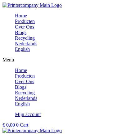
Ga
naar
Home
de
Producten
inhoud
Over Ons
Blogs
Recycling
Nederlands
English
Menu
Home
Producten
Over Ons
Blogs
Recycling
Nederlands
English
Mijn account
€
0,00
0
Cart