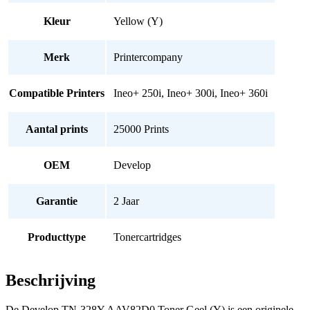
Kleur
Yellow (Y)
Merk
Printercompany
Compatible Printers
Ineo+ 250i, Ineo+ 300i, Ineo+ 360i
Aantal prints
25000 Prints
OEM
Develop
Garantie
2 Jaar
Producttype
Tonercartridges
Beschrijving
De Develop TN-328Y AAV82D0 Toner Geel (Y) is een originele