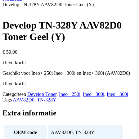
Develop TN-328Y AAV82D0 Toner Geel (Y)
Develop TN-328Y AAV82D0
Toner Geel (Y)
€
59,00
Uitverkocht
Geschikt voor Ineo+ 250i Ineo+ 300i en Ineo+ 360i (AAV82D0)
Uitverkocht
Categorieën
Develop Toner
,
Ineo+ 250i
,
Ineo+ 300i
,
Ineo+ 360i
Tags
AAV82D0
,
TN-328Y
Extra informatie
OEM-code
AAV82D0, TN-328Y