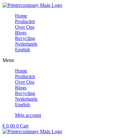
Ga
naar
Home
de
Producten
inhoud
Over Ons
Blogs
Recycling
Nederlands
English
Menu
Home
Producten
Over Ons
Blogs
Recycling
Nederlands
English
Mijn account
€
0,00
0
Cart