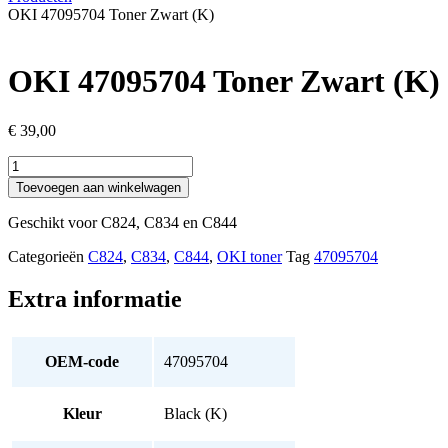
OKI 47095704 Toner Zwart (K)
OKI 47095704 Toner Zwart (K)
€
39,00
OKI
47095704
Toevoegen aan winkelwagen
Toner
Zwart
Geschikt voor C824, C834 en C844
(K)
aantal
Categorieën
C824
,
C834
,
C844
,
OKI toner
Tag
47095704
Extra informatie
OEM-code
47095704
Kleur
Black (K)