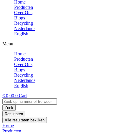
Home
Producten
Over Ons
Blogs
Recycling
Nederlands
English
Menu
Home
Producten
Over Ons
Blogs
Recycling
Nederlands
English
€
0,00
0
Cart
Search
...
Zoek
Resultaten
Alle resultaten bekijken
Home
Producten