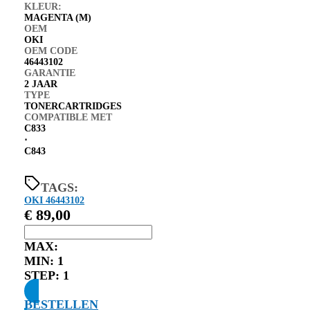
KLEUR:
MAGENTA (M)
OEM
OKI
OEM CODE
46443102
GARANTIE
2 JAAR
TYPE
TONERCARTRIDGES
COMPATIBLE MET
C833
⋅
C843
TAGS:
OKI 46443102
€
89,00
MAX:
MIN:
1
STEP:
1
BESTELLEN