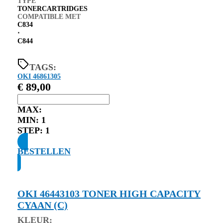
TYPE
TONERCARTRIDGES
COMPATIBLE MET
C834
⋅
C844
TAGS:
OKI 46861305
€
89,00
MAX:
MIN:
1
STEP:
1
BESTELLEN
OKI 46443103 TONER HIGH CAPACITY
CYAAN (C)
KLEUR: