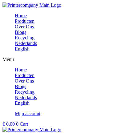
Ga
naar
Home
de
Producten
inhoud
Over Ons
Blogs
Recycling
Nederlands
English
Menu
Home
Producten
Over Ons
Blogs
Recycling
Nederlands
English
Mijn account
€
0,00
0
Cart