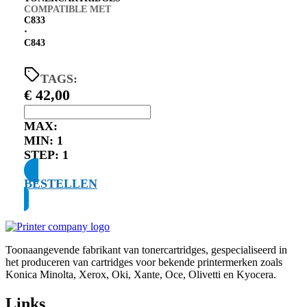
COMPATIBLE MET
C833
⋅
C843
TAGS:
€
42,00
MAX:
MIN:
1
STEP:
1
BESTELLEN
Toonaangevende fabrikant van tonercartridges, gespecialiseerd in
het produceren van cartridges voor bekende printermerken zoals
Konica Minolta, Xerox, Oki, Xante, Oce, Olivetti en Kyocera.
Links