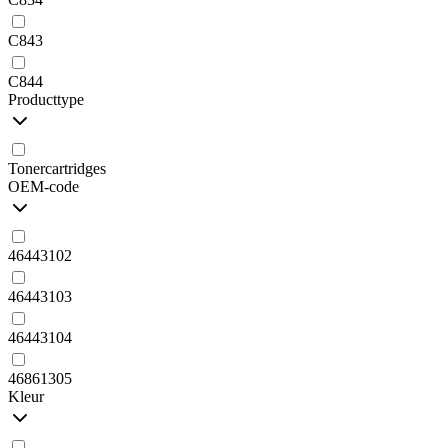
C843
C844
Producttype
Tonercartridges
OEM-code
46443102
46443103
46443104
46861305
Kleur