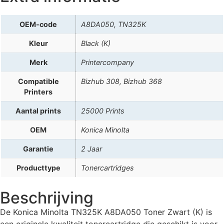
OEM-code
A8DA050, TN325K
Kleur
Black (K)
Merk
Printercompany
Compatible
Bizhub 308, Bizhub 368
Printers
Aantal prints
25000 Prints
OEM
Konica Minolta
Garantie
2 Jaar
Producttype
Tonercartridges
Beschrijving
De Konica Minolta TN325K A8DA050 Toner Zwart (K) is
een originele kwaliteit tonercartridge die geschikt is voor