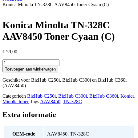
Konica Minolta TN-328C AAV8450 Toner Cyaan (C)
Konica Minolta TN-328C
AAV8450 Toner Cyaan (C)
€
59,00
Konica
Minolta
Toevoegen aan winkelwagen
TN-
328C
Geschikt voor BizHub C250i, BizHub C300i en BizHub C360i
AAV8450
(AAV8450)
Toner
Cyaan
Categorieën
BizHub C250i
,
BizHub C300i
,
BizHub C360i
,
Konica
(C)
Minolta toner
Tags
AAV8450
,
TN-328C
aantal
Extra informatie
OEM-code
AAV8450, TN-328C