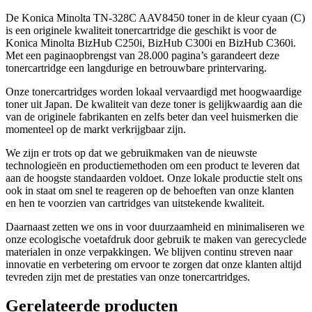
De Konica Minolta TN-328C AAV8450 toner in de kleur cyaan (C)
is een originele kwaliteit tonercartridge die geschikt is voor de
Konica Minolta BizHub C250i, BizHub C300i en BizHub C360i.
Met een paginaopbrengst van 28.000 pagina’s garandeert deze
tonercartridge een langdurige en betrouwbare printervaring.
Onze tonercartridges worden lokaal vervaardigd met hoogwaardige
toner uit Japan. De kwaliteit van deze toner is gelijkwaardig aan die
van de originele fabrikanten en zelfs beter dan veel huismerken die
momenteel op de markt verkrijgbaar zijn.
We zijn er trots op dat we gebruikmaken van de nieuwste
technologieën en productiemethoden om een product te leveren dat
aan de hoogste standaarden voldoet. Onze lokale productie stelt ons
ook in staat om snel te reageren op de behoeften van onze klanten
en hen te voorzien van cartridges van uitstekende kwaliteit.
Daarnaast zetten we ons in voor duurzaamheid en minimaliseren we
onze ecologische voetafdruk door gebruik te maken van gerecyclede
materialen in onze verpakkingen. We blijven continu streven naar
innovatie en verbetering om ervoor te zorgen dat onze klanten altijd
tevreden zijn met de prestaties van onze tonercartridges.
Gerelateerde producten