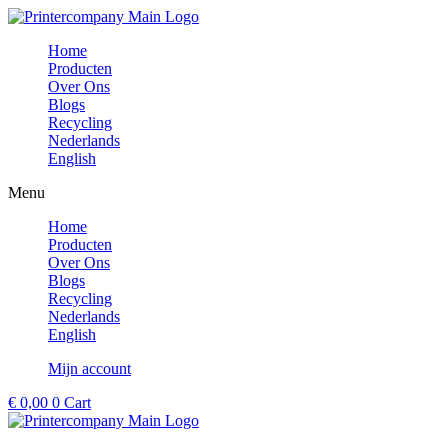
Ga
naar
Home
de
Producten
inhoud
Over Ons
Blogs
Recycling
Nederlands
English
Menu
Home
Producten
Over Ons
Blogs
Recycling
Nederlands
English
Mijn account
€
0,00
0
Cart