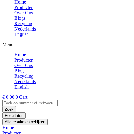
Home
Producten
Over Ons
Blogs
Recycling
Nederlands
English
Menu
Home
Producten
Over Ons
Blogs
Recycling
Nederlands
English
€
0,00
0
Cart
Search
...
Zoek
Resultaten
Alle resultaten bekijken
Home
Producten